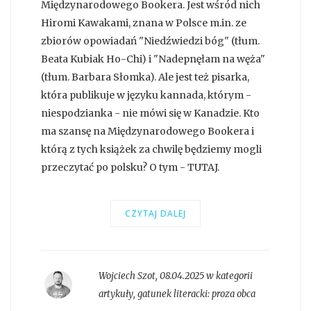
Międzynarodowego Bookera. Jest wśród nich
Hiromi Kawakami, znana w Polsce m.in. ze
zbiorów opowiadań "Niedźwiedzi bóg" (tłum.
Beata Kubiak Ho-Chi) i "Nadepnęłam na węża"
(tłum. Barbara Słomka). Ale jest też pisarka,
która publikuje w języku kannada, którym -
niespodzianka - nie mówi się w Kanadzie. Kto
ma szansę na Międzynarodowego Bookera i
którą z tych książek za chwilę będziemy mogli
przeczytać po polsku? O tym - TUTAJ.
CZYTAJ DALEJ
Wojciech Szot
,
08.04.2025 w kategorii
artykuły
, gatunek literacki:
proza obca