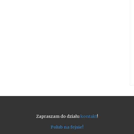
Zapraszam do działu
kontakt
!
Polub na fejsie!