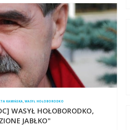
,
ETA KAMIŃSKA
WASYŁ HOŁOBORODKO
OC] WASYŁ HOŁOBORODKO,
IONE JABŁKO"