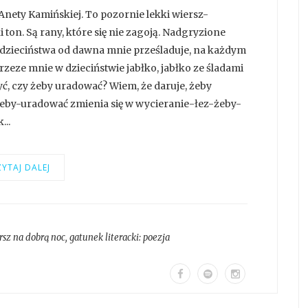
nety Kamińskiej. To pozornie lekki wiersz-
 ton. Są rany, które się nie zagoją. Nadgryzione
o dzieciństwa od dawna mnie prześladuje, na każdym
eze mnie w dzieciństwie jabłko, jabłko ze śladami
ć, czy żeby uradować? Wiem, że daruje, żeby
eby-uradować zmienia się w wycieranie-łez-żeby-
...
YTAJ DALEJ
rsz na dobrą noc
, gatunek literacki:
poezja