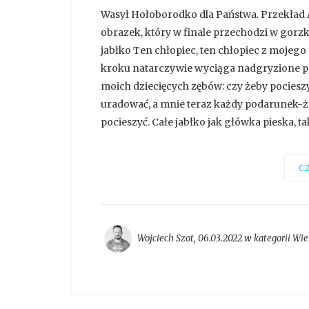
Wasył Hołoborodko dla Państwa. Przekład A
obrazek, który w finale przechodzi w gorzki
jabłko Ten chłopiec, ten chłopiec z mojeg
kroku natarczywie wyciąga nadgryzione prz
moich dziecięcych zębów: czy żeby pocieszy
uradować, a mnie teraz każdy podarunek-ż
pocieszyć. Całe jabłko jak główka pieska, tak
CZ
Wojciech Szot
,
06.03.2022 w kategorii
Wie