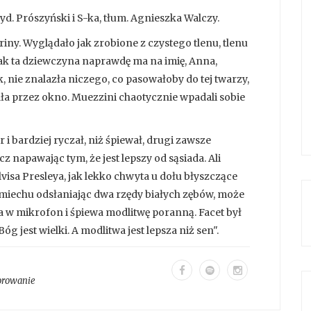
d. Prószyński i S-ka, tłum. Agnieszka Walczy.
ariny. Wyglądało jak zrobione z czystego tlenu, tlenu
 jak ta dziewczyna naprawdę ma na imię, Anna,
, nie znalazła niczego, co pasowałoby do tej twarzy,
a przez okno. Muezzini chaotycznie wpadali sobie
 i bardziej ryczał, niż śpiewał, drugi zawsze
cz napawając tym, że jest lepszy od sąsiada. Ali
isa Presleya, jak lekko chwyta u dołu błyszczące
iechu odsłaniając dwa rzędy białych zębów, może
 w mikrofon i śpiewa modlitwę poranną. Facet był
Bóg jest wielki. A modlitwa jest lepsza niż sen".
orowanie