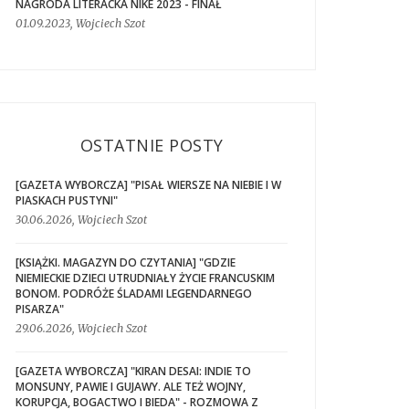
NAGRODA LITERACKA NIKE 2023 - FINAŁ
01.09.2023, Wojciech Szot
OSTATNIE POSTY
[GAZETA WYBORCZA] "PISAŁ WIERSZE NA NIEBIE I W
PIASKACH PUSTYNI"
30.06.2026, Wojciech Szot
[KSIĄŻKI. MAGAZYN DO CZYTANIA] "GDZIE
NIEMIECKIE DZIECI UTRUDNIAŁY ŻYCIE FRANCUSKIM
BONOM. PODRÓŻE ŚLADAMI LEGENDARNEGO
PISARZA"
29.06.2026, Wojciech Szot
[GAZETA WYBORCZA] "KIRAN DESAI: INDIE TO
MONSUNY, PAWIE I GUJAWY. ALE TEŻ WOJNY,
KORUPCJA, BOGACTWO I BIEDA" - ROZMOWA Z