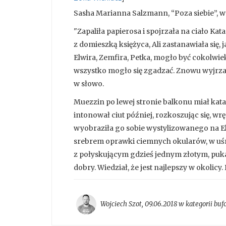
Sasha Marianna Salzmann, “Poza siebie”, wy
"Zapaliła papierosa i spojrzała na ciało Kat
z domieszką księżyca, Ali zastanawiała się,
Elwira, Zemfira, Petka, mogło być cokolwiek
wszystko mogło się zgadzać. Znowu wyjrzał
w słowo.
Muezzin po lewej stronie balkonu miał katar
intonował ciut później, rozkoszując się, wrę
wyobraziła go sobie wystylizowanego na Elv
srebrem oprawki ciemnych okularów, w uśm
z połyskującym gdzieś jednym złotym, puka
dobry. Wiedział, że jest najlepszy w okolicy. 
Wojciech Szot
,
09.06.2018 w kategorii
buf