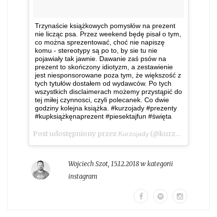
Trzynaście książkowych pomysłów na prezent
nie licząc psa. Przez weekend będę pisał o tym,
co można sprezentować, choć nie napiszę
komu - stereotypy są po to, by sie tu nie
pojawiały tak jawnie. Dawanie zaś psów na
prezent to skończony idiotyzm, a zestawienie
jest niesponsorowane poza tym, że większość z
tych tytułów dostałem od wydawców. Po tych
wszystkich disclaimerach możemy przystąpić do
tej miłej czynnosci, czyli polecanek. Co dwie
godziny kolejna książka. #kurzojady #prezenty
#kupksiążkęnaprezent #piesektajfun #święta
Post udostępniony przez
(@kurzojady_insta)
Kurzojady
Wojciech Szot
,
15.12.2018 w kategorii
instagram