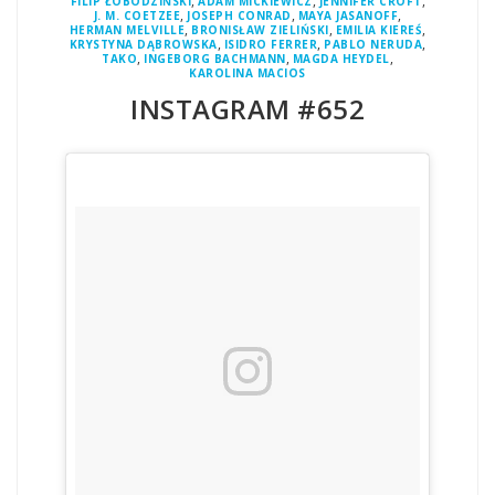
,
,
,
FILIP ŁOBODZIŃSKI
ADAM MICKIEWICZ
JENNIFER CROFT
,
,
,
J. M. COETZEE
JOSEPH CONRAD
MAYA JASANOFF
,
,
,
HERMAN MELVILLE
BRONISŁAW ZIELIŃSKI
EMILIA KIEREŚ
,
,
,
KRYSTYNA DĄBROWSKA
ISIDRO FERRER
PABLO NERUDA
,
,
,
TAKO
INGEBORG BACHMANN
MAGDA HEYDEL
KAROLINA MACIOS
INSTAGRAM #652