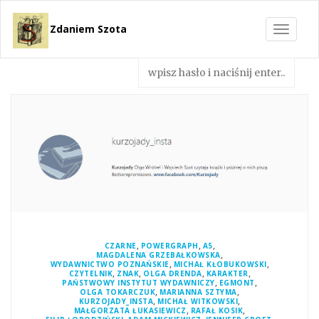
Zdaniem Szota
Toggle
navigat
,
,
,
CZARNE
POWERGRAPH
A5
,
MAGDALENA GRZEBAŁKOWSKA
,
,
WYDAWNICTWO POZNAŃSKIE
MICHAŁ KŁOBUKOWSKI
,
,
,
,
CZYTELNIK
ZNAK
OLGA DRENDA
KARAKTER
,
,
PAŃSTWOWY INSTYTUT WYDAWNICZY
EGMONT
,
,
OLGA TOKARCZUK
MARIANNA SZTYMA
,
,
KURZOJADY_INSTA
MICHAŁ WITKOWSKI
,
,
MAŁGORZATA ŁUKASIEWICZ
RAFAŁ KOSIK