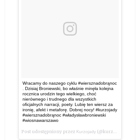
Wracamy do naszego cyklu #wiersznadobrąnoc
. Dzisiaj Broniewski, bo właśnie minęła kolejna
rocznica urodzin tego wielkiego, choć
nierównego i trudnego dla wszystkich
oficjalnych narracji, poety. Lubię ten wiersz za
ironię, afekt i metaforę. Dobrej nocy! #kurzojady
#wiersznadobrąnoc #władysławbroniewski
#wiosnawarszawo
Post udostępniony przez
(@kurzojady_insta)
Kurzojady