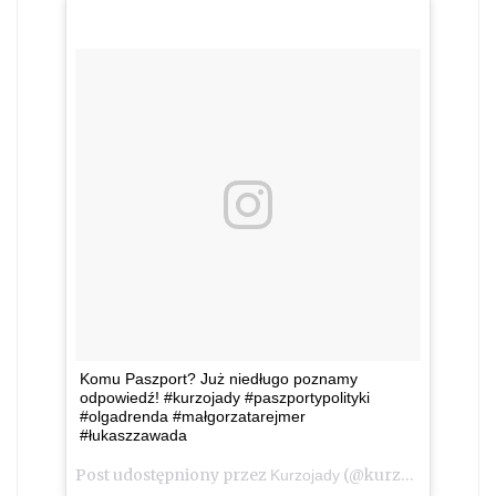
Komu Paszport? Już niedługo poznamy
odpowiedź! #kurzojady #paszportypolityki
#olgadrenda #małgorzatarejmer
#łukaszzawada
Post udostępniony przez
(@kurzojady_insta)
Kurzojady