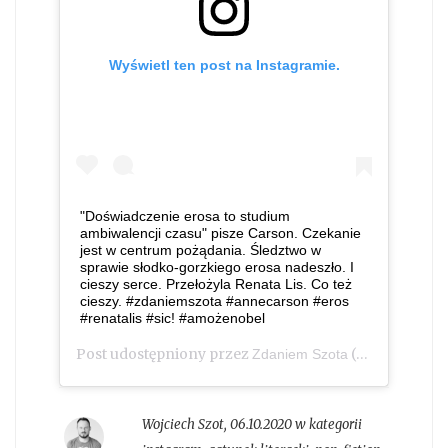
Wyświetl ten post na Instagramie.
"Doświadczenie erosa to studium
ambiwalencji czasu" pisze Carson. Czekanie
jest w centrum pożądania. Śledztwo w
sprawie słodko-gorzkiego erosa nadeszło. I
cieszy serce. Przełożyla Renata Lis. Co też
cieszy. #zdaniemszota #annecarson #eros
#renatalis #sic! #amożenobel
Post udostępniony przez
(@zdaniem_szota)
Zdaniem Szota
Wojciech Szot
,
06.10.2020 w kategorii