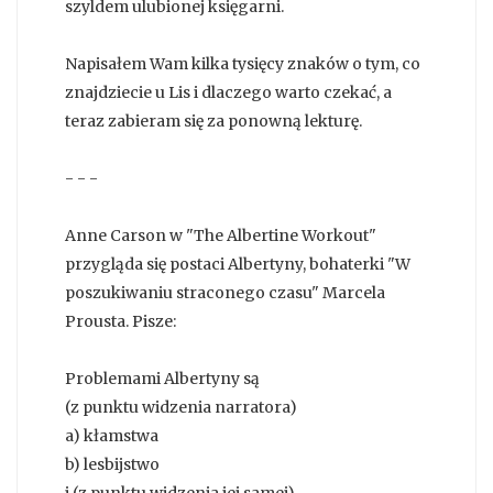
szyldem ulubionej księgarni.
Napisałem Wam kilka tysięcy znaków o tym, co
znajdziecie u Lis i dlaczego warto czekać, a
teraz zabieram się za ponowną lekturę.
- - -
Anne Carson w "The Albertine Workout"
przygląda się postaci Albertyny, bohaterki "W
poszukiwaniu straconego czasu" Marcela
Prousta. Pisze:
Problemami Albertyny są
(z punktu widzenia narratora)
a) kłamstwa
b) lesbijstwo
i (z punktu widzenia jej samej)