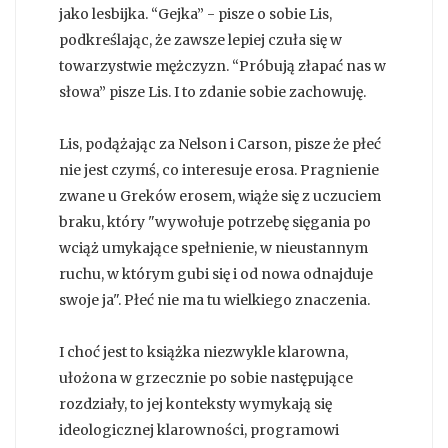
jako lesbijka. “Gejka” - pisze o sobie Lis,
podkreślając, że zawsze lepiej czuła się w
towarzystwie mężczyzn. “Próbują złapać nas w
słowa” pisze Lis. I to zdanie sobie zachowuję.
Lis, podążając za Nelson i Carson, pisze że płeć
nie jest czymś, co interesuje erosa. Pragnienie
zwane u Greków erosem, wiąże się z uczuciem
braku, który "wywołuje potrzebę sięgania po
wciąż umykające spełnienie, w nieustannym
ruchu, w którym gubi się i od nowa odnajduje
swoje ja". Płeć nie ma tu wielkiego znaczenia.
I choć jest to książka niezwykle klarowna,
ułożona w grzecznie po sobie następujące
rozdziały, to jej konteksty wymykają się
ideologicznej klarowności, programowi