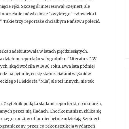
ięcie ręki. Szczegół interesował Szejnert, ale
ednocześnie mówi o losie "zwykłego" człowieka i
. Takie trzy reportaże chciałbym Państwu polecić.
rka zadebiutowała w latach pięćdziesiątych.
ła działem reportażu w tygodniku "Literatura". W
ch, skąd wróciła w 1986 roku. Dwa lata później
ź na pytanie, co się stało z ciałami więźniów
kiego i Fieldorfa "Nila", ale też innych, nie tak
Czytelnik podąża śladami reporterki, co oznacza,
wianych przez nią śladach. Choć komunizm zbliża się
 czego rodziny ofiar niechętnie udzielają Szejnert
 ograniczony, przez co rekonstrukcja wydarzeń