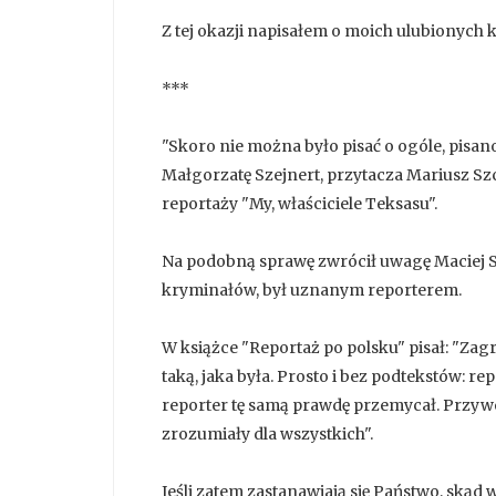
Z tej okazji napisałem o moich ulubionych 
***
"Skoro nie można było pisać o ogóle, pisan
Małgorzatę Szejnert, przytacza Mariusz Sz
reportaży "My, właściciele Teksasu".
Na podobną sprawę zwrócił uwagę Maciej S
kryminałów, był uznanym reporterem.
W książce "Reportaż po polsku" pisał: "Zag
taką, jaka była. Prosto i bez podtekstów: re
reporter tę samą prawdę przemycał. Przywoz
zrozumiały dla wszystkich".
Jeśli zatem zastanawiają się Państwo, skąd 