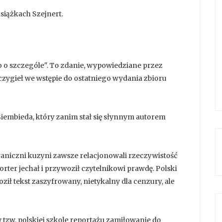
książkach Szejnert.
o o szczególe". To zdanie, wypowiedziane przez
czygieł we wstępie do ostatniego wydania zbioru
iembieda, który zanim stał się słynnym autorem
raniczni kuzyni zawsze relacjonowali rzeczywistość
porter jechał i przywoził czytelnikowi prawdę. Polski
ił tekst zaszyfrowany, nietykalny dla cenzury, ale
w tzw. polskiej szkole reportażu zamiłowanie do