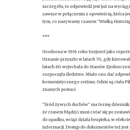
szczegółu, to odpowiedź jest już na wyciągn
zawsze w połączeniu z opowieścią, która j
tym, co nazywamy czasem "Wielką Historią"
***
Urodzona w 1936 roku Szejnert jako reporte
Uznanie przyszło w latach 70., gdy kierowa
latach 80. wyjechała do Stanów Zjednoczony
rozpoczęła śledztwo. Miało ono dać odpowied
komunistycznego reżimu. Gdzie są ciała Pilec
znanych postaci.
"Śród żywych duchów" ma formę dziennika. 
że czasem błądzi i musi cofać się po zosta
do upadku, wciąż działa bezpieka, w efekcie
informacji. Dostęp do dokumentów też jest