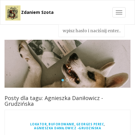
Zdaniem Szota
Toggle
navigat
Posty dla tagu: Agnieszka Daniłowicz -
Grudzińska
,
,
,
LOKATOR
BUFOROWANIE
GEORGES PEREC
AGNIESZKA DANIŁOWICZ -GRUDZIŃSKA