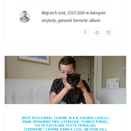
Wojciech Szot
,
27.07.2020 w kategorii
artykuły
, gatunek literacki:
album
,
,
,
,
JERZY KOZŁOWSKI
CZARNE
W.A.B
VALERIA LUISELLI
,
,
,
ZNAK
WYDAWNICTWO LITERACKIE
TOMASZ PINDEL
,
,
PIOTR PUSTELNIK
PIOTR TRYBALSKI
,
,
,
CZERWONE I CZARNE
KAMILA CZUL
NATHAN HILL