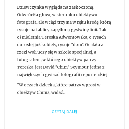
Dziewczynka wygląda na zaskoczoną.
Odwróciła głowę w kierunku obiektywu
fotografa, ale wciąż trzyma w ręku kredę, którą
rysuje na tablicy zapętloną gęstwinę linii. Tak
ośmioletnia Tereska Adwentowska, o rysach
dorosłej już kobiety, rysuje "dom". Ocalała z
rzezi Woli uczy się w szkole specjalnej, a
fotografem, w którego obiektyw patrzy
Tereska, jest David "Chim" Seymour, jedna z
największych gwiazd fotografii reporterskiej.
"W oczach dziecka, które patrzy wprost w
obiektyw Chima, widać...
CZYTAJ DALEJ