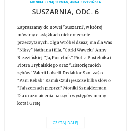
,
MONIKA SZNAJDERMAN
ANNA BRZEZIŃSKA
SUSZARNIA, ODC. 6
Zapraszamy do nowej "Suszarni", w której
mówimy o książkach niekoniecznie
przeczytanych. Olga Wróbel dzisiaj ma dla Was
"Niksy" Nathana Hilla, "Córki Wawelu" Anny
Brzezińskiej, "Ja, Pustelnik" Piotra Pustelnika i
Piotra Trybalskiego oraz "Historię moich
zębów" Valerii Luiselli. Redaktor Szot zaś o
"Pani Kebab" Kamili Czul i jeszcze kilka słów o
"Fałszerzach pieprzu" Moniki Sznajderman.
Dla urozmaicenia naszych występów mamy
kota i Gretę.
CZYTAJ DALEJ