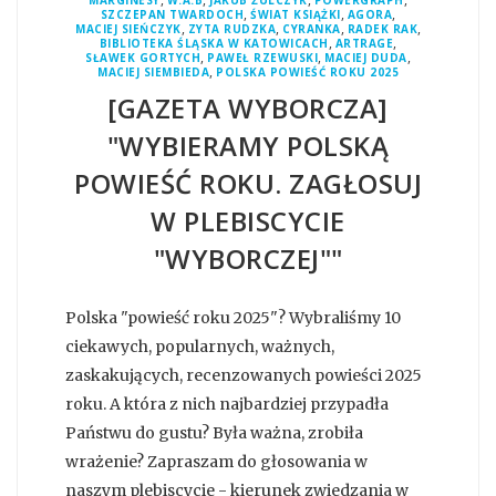
MARGINESY
W.A.B
JAKUB ŻULCZYK
POWERGRAPH
,
,
,
SZCZEPAN TWARDOCH
ŚWIAT KSIĄŻKI
AGORA
,
,
,
,
MACIEJ SIEŃCZYK
ZYTA RUDZKA
CYRANKA
RADEK RAK
,
,
BIBLIOTEKA ŚLĄSKA W KATOWICACH
ARTRAGE
,
,
,
SŁAWEK GORTYCH
PAWEŁ RZEWUSKI
MACIEJ DUDA
,
MACIEJ SIEMBIEDA
POLSKA POWIEŚĆ ROKU 2025
[GAZETA WYBORCZA]
"WYBIERAMY POLSKĄ
POWIEŚĆ ROKU. ZAGŁOSUJ
W PLEBISCYCIE
"WYBORCZEJ""
Polska "powieść roku 2025"? Wybraliśmy 10
ciekawych, popularnych, ważnych,
zaskakujących, recenzowanych powieści 2025
roku. A która z nich najbardziej przypadła
Państwu do gustu? Była ważna, zrobiła
wrażenie? Zapraszam do głosowania w
naszym plebiscycie - kierunek zwiedzania w