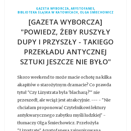
,
,
GAZETA WYBORCZA
ARYSTOFANES
,
BIBLIOTEKA ŚLĄSKA W KATOWICACH
OLGA ŚMIECHOWICZ
[GAZETA WYBORCZA]
"POWIEDZ, ŻEBY RUSZYŁY
DUPY I PRZYSZŁY - TAKIEGO
PRZEKŁADU ANTYCZNEJ
SZTUKI JESZCZE NIE BYŁO"
Skoro weekend to może macie ochotę na kilka
akapitów o starożytnym dramacie? Co prawda
tytuł "Czy Lizystrata była 'blacharą?'" nie
przeszedł, ale wciąż jest atrakcyjnie. --- - "Nie
chciałam proponować Czytelnikowi lektury
antykwarycznego zabytku myśli ludzkiej" -
tłumaczy Olga Śmiechowicz. Przełożyła
"Lizystratę" Arystofanesa zainspirowana