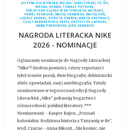
,
,
,
JUSTYNA KULIKOWSKA
MICHAŁ TABACZYŃSKI
FILTRY
,
,
MICHAŁ KOMAR
TOMASZ PIETRZAK
,
,
BIBLIOTEKA ŚLĄSKA W KATOWICACH
ARTRAGE
,
,
,
PAWEŁ RZEWUSKI
MACIEJ SIEMBIEDA
MACIEJ HEN
,
,
,
ŁUKASZ GARBAL
DOROTA GRABEK
MARTA GRZYWACZ
,
,
CZUŁY BARBARZYŃCA PRESS
KRZYSZTOF ŁAPIŃSKI
,
ANNA PIWKOWSKA
JURIJ ZAWADSKI
NAGRODA LITERACKA NIKE
2026 - NOMINACJE
Ogłaszamy nominacje do Nagrody Literackiej
“Nike”! Siedem powieści, cztery reportaże i
tyleż tomów poezji, dwie biografie, debiutancki
zbiór opowiadań, esej i autobiografia. Tytuły
nominowane w tegorocznej edycji Nagrody
Literackiej „Nike" pokazują bogactwo i
różnorodność polskiej literatury. ***
Nominowani: - Kasper Bajon, „Poznań
kolonialny. Rodzinna historia z Tanzanią w tle",
wyd. Czarne - Anna Bikont, „Nie koniec, nie