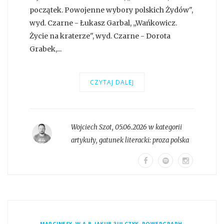
początek. Powojenne wybory polskich Żydów",
wyd. Czarne - Łukasz Garbal, „Wańkowicz.
Życie na kraterze", wyd. Czarne - Dorota
Grabek,...
CZYTAJ DALEJ
Wojciech Szot
,
05.06.2026 w kategorii
artykuły
, gatunek literacki:
proza polska
,
,
,
,