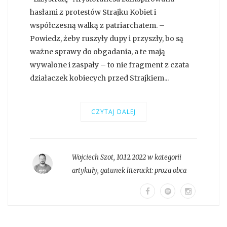
hasłami z protestów Strajku Kobiet i
współczesną walką z patriarchatem. –
Powiedz, żeby ruszyły dupy i przyszły, bo są
ważne sprawy do obgadania, a te mają
wywalone i zaspały – to nie fragment z czata
działaczek kobiecych przed Strajkiem...
CZYTAJ DALEJ
Wojciech Szot
,
10.12.2022 w kategorii
artykuły
, gatunek literacki:
proza obca