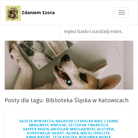
Zdaniem Szota
Toggle
navigat
Posty dla tagu: Biblioteka Śląska w Katowicach
,
,
,
GAZETA WYBORCZA
NAGRODA LITERACKA NIKE
CZARNE
,
,
,
MARGINESY
WBPICAK
SZCZEPAN TWARDOCH
,
,
,
KASPER BAJON
JAROSŁAW MIKOŁAJEWSKI
AUSTERIA
,
,
,
KORPORACJA HA!ART
AGORA
MACIEJ SIEŃCZYK
,
,
,
ANNA BIKONT
ZYTA RUDZKA
WERONIKA MUREK