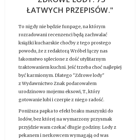
ŁATWYCH PRZEPISÓW."
To nigdy nie będzie funpage, na którym
rozradowani recenzenci będą zachwalać
książki kucharskie choćby z tego prostego
powodu, że z redaktorą Wróbel łączy nas
łakomstwo splecione z dość utylitarnym
traktowaniem kuchni. Jeść trzeba choć najlepiej
być karmionym. Dlatego "Zdrowe lody"
z Wydawnictwo Znak podarowałem
urodzinowo mojemu eksowi, T., który
gotowanie lubi i czerpie z niego radość.
Poniższa papka to efekt braku maszynki do
lodów, bez której na wymarzony przysmak
przyjdzie wam czekać długie godziny. Lody z
pekanem i nerkowcem wymagają od was