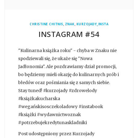
,
,
CHRISTINE CHITNIS
ZNAK
KURZOJADY_INSTA
INSTAGRAM #54
"Kulinarna książka roku" - chyba w Znaku nie
spodziewali się, że ukaże się "Nowa
Jadłonomia". Ale pozdrawiamy dział promocji,
bo będziemy mieli okazję do kulinarnych prób i
błedów oraz pośmiania się z samych siebie.
Stay tuned! #kurzojady #zdrowelody
#książkakucharska
#wegańskisosczekoladowy #instabook
#książki #wydawnictwoznak
#potrzebujekredytunaskladniki
Post udostępniony przez Kurzojady