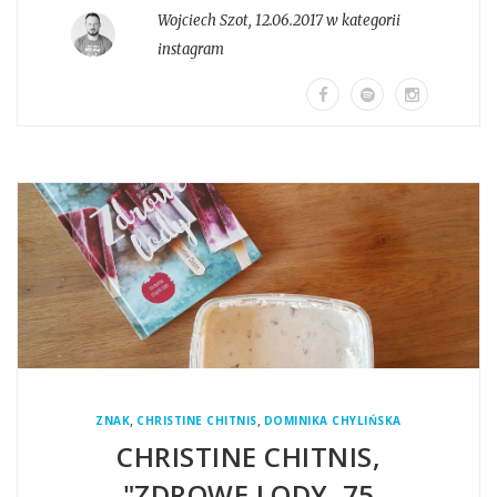
Wojciech Szot
,
12.06.2017 w kategorii
instagram
,
,
ZNAK
CHRISTINE CHITNIS
DOMINIKA CHYLIŃSKA
CHRISTINE CHITNIS,
"ZDROWE LODY. 75