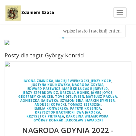
Zdaniem Szota
Toggle
navigat
Posty dla tagu: György Konrád
,
,
,
IWONA ZIMNICKA
MACIEJ ŚWIERKOCKI
JERZY KOCH
,
,
JUSTYNA KULIKOWSKA
NAGRODA GDYNIA
,
,
EDWARD PASEWICZ
MARIEKE LUCAS RIJNEVELD
,
,
,
JERZY SZPERKOWICZ
URSZULA HONEK
JAMES JOYCE
,
,
,
GEOFFREY CHAUCER
TOVE DITLEVSEN
MATEUSZ PAKUŁA
,
,
,
AGNIESZKA GAJEWSKA
SZYMON BIRA
MARCIN DYMITER
,
,
ANDRZEJ KOPACKI
TOMASZ SZERSZEŃ
,
,
EMILIA KONWERSKA
PATRYK KOSENDA
,
,
KRZYSZTOF BARTNICKI
EWA JAROCKA
,
,
KRZYSZTOF PIETRALA
KAROLINA WILAMOWSKA
,
GYÖRGY KONRÁD
JAROSŁAW ZAWADZKI
NAGRODA GDYNIA 2022 -