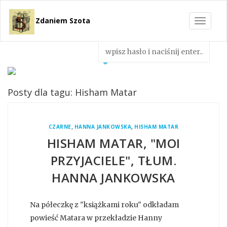
Zdaniem Szota
Toggle
navigat
Posty dla tagu: Hisham Matar
,
,
CZARNE
HANNA JANKOWSKA
HISHAM MATAR
HISHAM MATAR, "MOI
PRZYJACIELE", TŁUM.
HANNA JANKOWSKA
Na półeczkę z "książkami roku" odkładam
powieść Matara w przekładzie Hanny