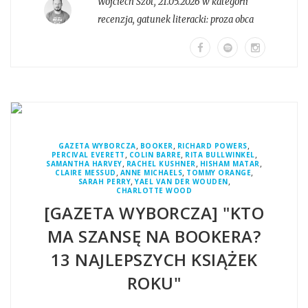
Wojciech Szot
,
21.05.2026 w kategorii
recenzja
, gatunek literacki:
proza obca
,
,
,
GAZETA WYBORCZA
BOOKER
RICHARD POWERS
,
,
,
PERCIVAL EVERETT
COLIN BARRE
RITA BULLWINKEL
,
,
,
SAMANTHA HARVEY
RACHEL KUSHNER
HISHAM MATAR
,
,
,
CLAIRE MESSUD
ANNE MICHAELS
TOMMY ORANGE
,
,
SARAH PERRY
YAEL VAN DER WOUDEN
CHARLOTTE WOOD
[GAZETA WYBORCZA] "KTO
MA SZANSĘ NA BOOKERA?
13 NAJLEPSZYCH KSIĄŻEK
ROKU"