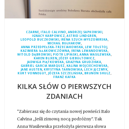
,
,
,
CZARNE
ITALO CALVINO
ANDRZEJ SAPKOWSKI
,
,
IGNACY KARPOWICZ
ASTRID LINDGREN
,
,
LEOPOLD BUCZKOWSKI
IRENA SZUCH-WYSZOMIRSKA
,
MICHAIŁ BUŁHAKOW
,
,
ANNA PRZEDPEŁSKA-TRZECIAKOWSKA
LEW TOŁSTOJ
,
,
KAZIMIERA IŁŁAKOWICZÓWNA
IRENA LEWANDOWSKA
,
,
,
WITOLD DĄBROWSKI
PIOTR LIPIŃSKI
ANNA WASILEWSKA
,
,
KAREN BLIXEN
JÓZEF GIEBUŁTOWICZ
,
,
JADWIGA PIĄTKOWSKA
GRAŻYNA GRUDZIŃKA
,
,
GABRIEL GARCIA MARQUEZ
KALINA WOJCIECHOWSKA
,
,
,
JANE AUSTEN
KRYSTYNA TARNOWSKA
LECH JĘCZMYK
,
,
,
KURT VONNEGUT
JÓZEFA SZCZELIŃSKA
BRUNON SHULZ
FRANZ KAFKA
KILKA SŁÓW O PIERWSZYCH
ZDANIACH
“Zabierasz się do czytania nowej powieści Italo
Calvina „Jeśli zimową nocą podróżny”. Tak
Anna Wasilewska przełożyła pierwsza słowa