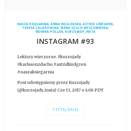
,
,
,
NASZA KSIĘGARNIA
ANNA WĘGLEŃSKA
ASTRID LINDGREN
,
,
TERESA CHŁAPOWSKA
IRENA SZUCH-WYSZOMIRSKA
,
MONIKA POLLAK
KURZOJADY_INSTA
INSTAGRAM #93
Lektury wieczorne. #kurzojady
#karlssonzdachu #astridlindgren
#naszaksiegarnia
Post udostępniony przez Kurzojady
(@kurzojady_insta) Cze 13, 2017 o 4:06 PDT
CZYTAJ DALEJ