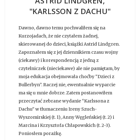
ASTRID LINDGREN,
"KARLSSON Z DACHU"
Dawno, dawno temu pochwaliłem się na
Kurzojadach, że nie czytałem żadnej,
skierowanej do dzieci, książki Astrid Lindgren.
Zapoznałem się z jej dziennikiem czasu wojny
(ciekawy) i korespondencją z jedną z
czytelniczek (nieciekawe) ale nie pamiętam, by
moja edukacja obejmowała choćby “Dzieci z
Bullerbyn”. Raczej nie, ewentualnie wyparcie
ma się u mnie dobrze. Zatem postanowiłem
przeczytać zebrane wydanie “Karlssona z
Dachu” w tłumaczeniu Ireny Szuch-
Wyszomirskiej (t. 1), Anny Węgleńskiej (t. 2) i
Marcina i Krzysztofa Chłapowskich (t. 2-3).
Poniosłem porażkę.