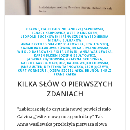
,
,
,
CZARNE
ITALO CALVINO
ANDRZEJ SAPKOWSKI
,
,
IGNACY KARPOWICZ
ASTRID LINDGREN
,
,
LEOPOLD BUCZKOWSKI
IRENA SZUCH-WYSZOMIRSKA
,
MICHAIŁ BUŁHAKOW
,
,
ANNA PRZEDPEŁSKA-TRZECIAKOWSKA
LEW TOŁSTOJ
,
,
KAZIMIERA IŁŁAKOWICZÓWNA
IRENA LEWANDOWSKA
,
,
,
WITOLD DĄBROWSKI
PIOTR LIPIŃSKI
ANNA WASILEWSKA
,
,
KAREN BLIXEN
JÓZEF GIEBUŁTOWICZ
,
,
JADWIGA PIĄTKOWSKA
GRAŻYNA GRUDZIŃKA
,
,
GABRIEL GARCIA MARQUEZ
KALINA WOJCIECHOWSKA
,
,
,
JANE AUSTEN
KRYSTYNA TARNOWSKA
LECH JĘCZMYK
,
,
,
KURT VONNEGUT
JÓZEFA SZCZELIŃSKA
BRUNON SHULZ
FRANZ KAFKA
KILKA SŁÓW O PIERWSZYCH
ZDANIACH
“Zabierasz się do czytania nowej powieści Italo
Calvina „Jeśli zimową nocą podróżny”. Tak
Anna Wasilewska przełożyła pierwsza słowa