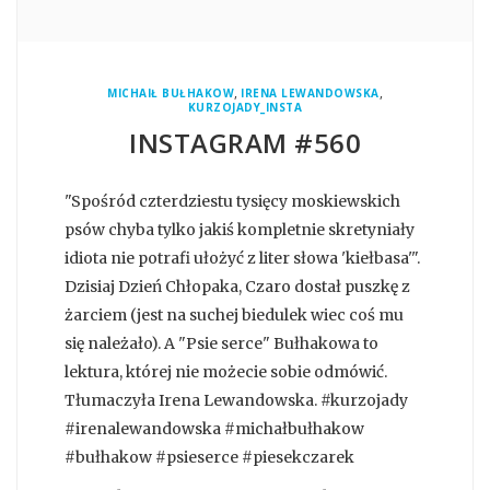
,
,
MICHAIŁ BUŁHAKOW
IRENA LEWANDOWSKA
KURZOJADY_INSTA
INSTAGRAM #560
"Spośród czterdziestu tysięcy moskiewskich
psów chyba tylko jakiś kompletnie skretyniały
idiota nie potrafi ułożyć z liter słowa 'kiełbasa'".
Dzisiaj Dzień Chłopaka, Czaro dostał puszkę z
żarciem (jest na suchej biedulek wiec coś mu
się należało). A "Psie serce" Bułhakowa to
lektura, której nie możecie sobie odmówić.
Tłumaczyła Irena Lewandowska. #kurzojady
#irenalewandowska #michałbułhakow
#bułhakow #psieserce #piesekczarek