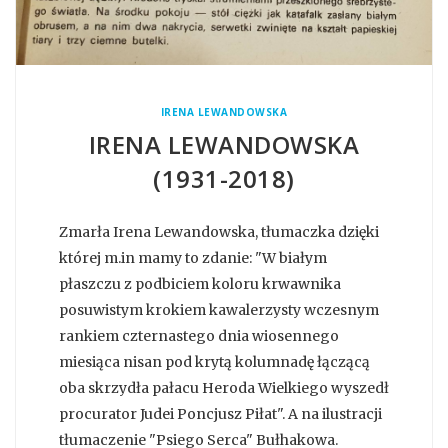
IRENA LEWANDOWSKA
IRENA LEWANDOWSKA
(1931-2018)
Zmarła Irena Lewandowska, tłumaczka dzięki
której m.in mamy to zdanie: "W białym
płaszczu z podbiciem koloru krwawnika
posuwistym krokiem kawalerzysty wczesnym
rankiem czternastego dnia wiosennego
miesiąca nisan pod krytą kolumnadę łączącą
oba skrzydła pałacu Heroda Wielkiego wyszedł
procurator Judei Poncjusz Piłat". A na ilustracji
tłumaczenie "Psiego Serca" Bułhakowa.