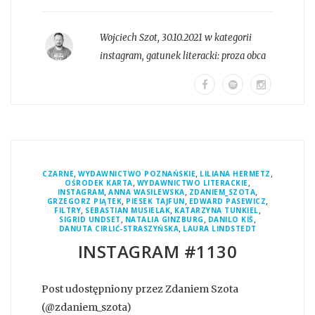
Wojciech Szot
,
30.10.2021 w kategorii
instagram
, gatunek literacki:
proza obca
,
,
,
CZARNE
WYDAWNICTWO POZNAŃSKIE
LILIANA HERMETZ
,
,
OŚRODEK KARTA
WYDAWNICTWO LITERACKIE
,
,
,
INSTAGRAM
ANNA WASILEWSKA
ZDANIEM_SZOTA
,
,
,
GRZEGORZ PIĄTEK
PIESEK TAJFUN
EDWARD PASEWICZ
,
,
,
FILTRY
SEBASTIAN MUSIELAK
KATARZYNA TUNKIEL
,
,
,
SIGRID UNDSET
NATALIA GINZBURG
DANILO KIŠ
,
DANUTA CIRLIĆ-STRASZYŃSKA
LAURA LINDSTEDT
INSTAGRAM #1130
Post udostępniony przez Zdaniem Szota
(@zdaniem_szota)