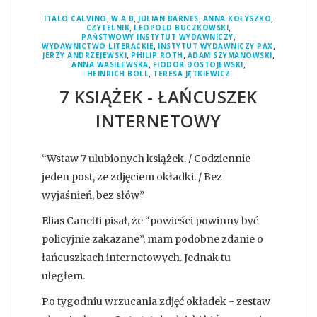
,
,
,
,
ITALO CALVINO
W.A.B
JULIAN BARNES
ANNA KOŁYSZKO
,
,
CZYTELNIK
LEOPOLD BUCZKOWSKI
,
PAŃSTWOWY INSTYTUT WYDAWNICZY
,
,
WYDAWNICTWO LITERACKIE
INSTYTUT WYDAWNICZY PAX
,
,
,
JERZY ANDRZEJEWSKI
PHILIP ROTH
ADAM SZYMANOWSKI
,
,
ANNA WASILEWSKA
FIODOR DOSTOJEWSKI
,
HEINRICH BOLL
TERESA JĘTKIEWICZ
7 KSIĄŻEK - ŁAŃCUSZEK
INTERNETOWY
“Wstaw 7 ulubionych książek. / Codziennie
jeden post, ze zdjęciem okładki. / Bez
wyjaśnień, bez słów”
Elias Canetti pisał, że “powieści powinny być
policyjnie zakazane”, mam podobne zdanie o
łańcuszkach internetowych. Jednak tu
uległem.
Po tygodniu wrzucania zdjęć okładek - zestaw