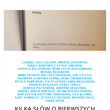
,
,
,
CZARNE
ITALO CALVINO
ANDRZEJ SAPKOWSKI
,
,
IGNACY KARPOWICZ
ASTRID LINDGREN
,
,
LEOPOLD BUCZKOWSKI
IRENA SZUCH-WYSZOMIRSKA
,
MICHAIŁ BUŁHAKOW
,
,
ANNA PRZEDPEŁSKA-TRZECIAKOWSKA
LEW TOŁSTOJ
,
,
KAZIMIERA IŁŁAKOWICZÓWNA
IRENA LEWANDOWSKA
,
,
,
WITOLD DĄBROWSKI
PIOTR LIPIŃSKI
ANNA WASILEWSKA
,
,
KAREN BLIXEN
JÓZEF GIEBUŁTOWICZ
,
,
JADWIGA PIĄTKOWSKA
GRAŻYNA GRUDZIŃKA
,
,
GABRIEL GARCIA MARQUEZ
KALINA WOJCIECHOWSKA
,
,
,
JANE AUSTEN
KRYSTYNA TARNOWSKA
LECH JĘCZMYK
,
,
,
KURT VONNEGUT
JÓZEFA SZCZELIŃSKA
BRUNON SHULZ
FRANZ KAFKA
KILKA SŁÓW O PIERWSZYCH