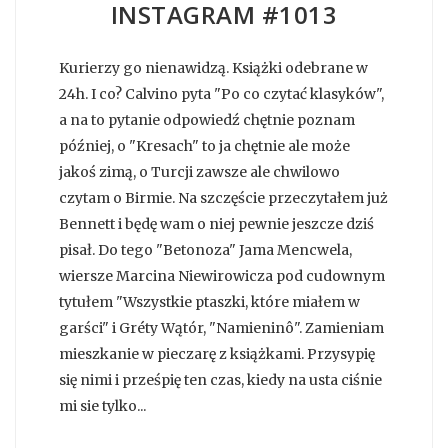
INSTAGRAM #1013
Kurierzy go nienawidzą. Książki odebrane w
24h. I co? Calvino pyta "Po co czytać klasyków",
a na to pytanie odpowiedź chętnie poznam
później, o "Kresach" to ja chętnie ale może
jakoś zimą, o Turcji zawsze ale chwilowo
czytam o Birmie. Na szczęście przeczytałem już
Bennett i będę wam o niej pewnie jeszcze dziś
pisał. Do tego "Betonoza" Jama Mencwela,
wiersze Marcina Niewirowicza pod cudownym
tytułem "Wszystkie ptaszki, które miałem w
garści" i Gréty Wątór, "Namieninô". Zamieniam
mieszkanie w pieczarę z książkami. Przysypię
się nimi i prześpię ten czas, kiedy na usta ciśnie
mi sie tylko...