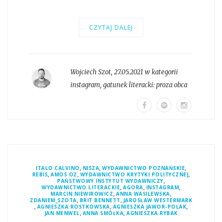
CZYTAJ DALEJ
Wojciech Szot
,
27.05.2021 w kategorii
instagram
, gatunek literacki:
proza obca
,
,
,
ITALO CALVINO
NISZA
WYDAWNICTWO POZNAŃSKIE
,
,
,
REBIS
AMOS OZ
WYDAWNICTWO KRYTYKI POLITYCZNEJ
,
PAŃSTWOWY INSTYTUT WYDAWNICZY
,
,
,
WYDAWNICTWO LITERACKIE
AGORA
INSTAGRAM
,
,
MARCIN NIEWIROWICZ
ANNA WASILEWSKA
,
,
ZDANIEM_SZOTA
BRIT BENNETT
JAROSŁAW WESTERMARK
,
,
,
AGNIESZKA ROSTKOWSKA
AGNIESZKA JAWOR-POLAK
,
,
JAN MENWEL
ANNA SMÓŁKA
AGNIESZKA RYBAK