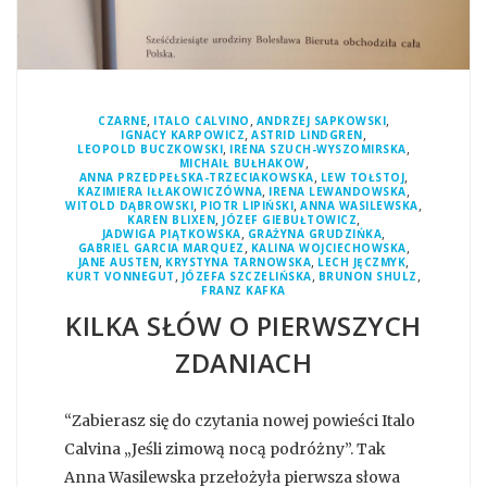
,
,
,
CZARNE
ITALO CALVINO
ANDRZEJ SAPKOWSKI
,
,
IGNACY KARPOWICZ
ASTRID LINDGREN
,
,
LEOPOLD BUCZKOWSKI
IRENA SZUCH-WYSZOMIRSKA
,
MICHAIŁ BUŁHAKOW
,
,
ANNA PRZEDPEŁSKA-TRZECIAKOWSKA
LEW TOŁSTOJ
,
,
KAZIMIERA IŁŁAKOWICZÓWNA
IRENA LEWANDOWSKA
,
,
,
WITOLD DĄBROWSKI
PIOTR LIPIŃSKI
ANNA WASILEWSKA
,
,
KAREN BLIXEN
JÓZEF GIEBUŁTOWICZ
,
,
JADWIGA PIĄTKOWSKA
GRAŻYNA GRUDZIŃKA
,
,
GABRIEL GARCIA MARQUEZ
KALINA WOJCIECHOWSKA
,
,
,
JANE AUSTEN
KRYSTYNA TARNOWSKA
LECH JĘCZMYK
,
,
,
KURT VONNEGUT
JÓZEFA SZCZELIŃSKA
BRUNON SHULZ
FRANZ KAFKA
KILKA SŁÓW O PIERWSZYCH
ZDANIACH
“Zabierasz się do czytania nowej powieści Italo
Calvina „Jeśli zimową nocą podróżny”. Tak
Anna Wasilewska przełożyła pierwsza słowa