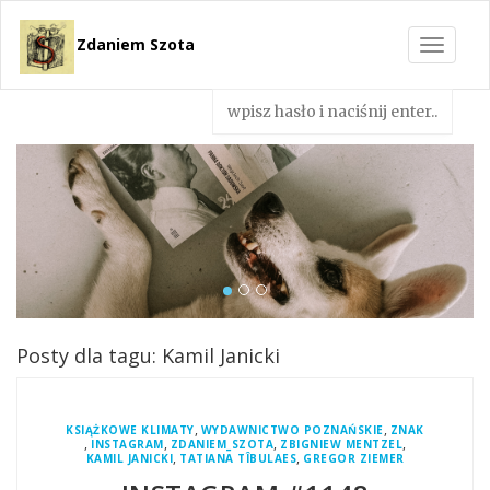
Zdaniem Szota
Toggle
navigat
Posty dla tagu: Kamil Janicki
,
,
KSIĄŻKOWE KLIMATY
WYDAWNICTWO POZNAŃSKIE
ZNAK
,
,
,
,
INSTAGRAM
ZDANIEM_SZOTA
ZBIGNIEW MENTZEL
,
,
KAMIL JANICKI
TATIANA TÎBULAES
GREGOR ZIEMER