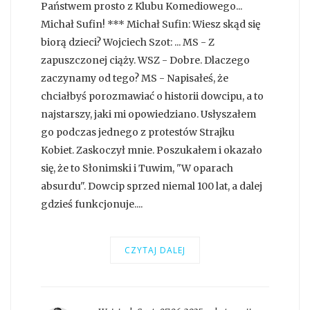
Państwem prosto z Klubu Komediowego...
Michał Sufin! *** Michał Sufin: Wiesz skąd się
biorą dzieci? Wojciech Szot: ... MS - Z
zapuszczonej ciąży. WSZ - Dobre. Dlaczego
zaczynamy od tego? MS - Napisałeś, że
chciałbyś porozmawiać o historii dowcipu, a to
najstarszy, jaki mi opowiedziano. Usłyszałem
go podczas jednego z protestów Strajku
Kobiet. Zaskoczył mnie. Poszukałem i okazało
się, że to Słonimski i Tuwim, "W oparach
absurdu". Dowcip sprzed niemal 100 lat, a dalej
gdzieś funkcjonuje....
CZYTAJ DALEJ