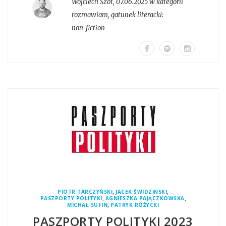
Wojciech Szot
,
07.06.2025 w kategorii
rozmawiam
, gatunek literacki:
non-fiction
,
,
PIOTR TARCZYŃSKI
JACEK ŚWIDZIŃSKI
,
,
PASZPORTY POLITYKI
AGNIESZKA PAJĄCZKOWSKA
,
MICHAŁ SUFIN
PATRYK RÓŻYCKI
PASZPORTY POLITYKI 2023