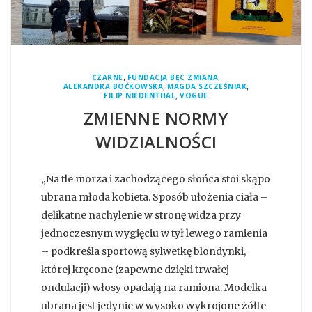
,
,
CZARNE
FUNDACJA BĘC ZMIANA
,
,
ALEKANDRA BOĆKOWSKA
MAGDA SZCZEŚNIAK
,
FILIP NIEDENTHAL
VOGUE
ZMIENNE NORMY
WIDZIALNOŚCI
„Na tle morza i zachodzącego słońca stoi skąpo
ubrana młoda kobieta. Sposób ułożenia ciała –
delikatne nachylenie w stronę widza przy
jednoczesnym wygięciu w tył lewego ramienia
– podkreśla sportową sylwetkę blondynki,
której kręcone (zapewne dzięki trwałej
ondulacji) włosy opadają na ramiona. Modelka
ubrana jest jedynie w wysoko wykrojone żółte