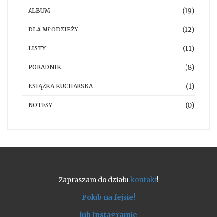
(19)
ALBUM
(12)
DLA MŁODZIEŻY
(11)
LISTY
(8)
PORADNIK
(1)
KSIĄŻKA KUCHARSKA
(0)
NOTESY
Zapraszam do działu
kontakt
!
Polub na fejsie!
lub Instagramie