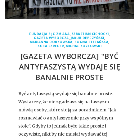
,
,
FUNDACJA BĘC ZMIANA
SEBASTIAN CICHOCKI
,
,
GAZETA WYBORCZA
JAKUB DEPCZYŃSKI
,
,
MARIANNA DOBKOWSKA
BOGNA STEFAŃSKA
,
KUBA SZREDER
MICHAŁ KOZŁOWSKI
[GAZETA WYBORCZA] "BYĆ
ANTYFASZYSTĄ WYDAJE SIĘ
BANALNIE PROSTE
Być antyfaszystą wydaje się banalnie proste. -
Wystarczy, że nie zgadzasz się na faszyzm -
mówią osoby, które stoją za poradnikiem “Jak
rozmawiać o antyfaszyzmie przy wspólnym
stole”. Gdyby to jednak było takie proste i
oczywiste, nikt by nie musiał wydawać tej