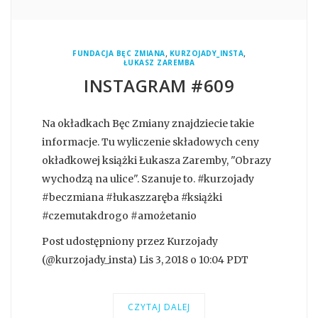
,
,
FUNDACJA BĘC ZMIANA
KURZOJADY_INSTA
ŁUKASZ ZAREMBA
INSTAGRAM #609
Na okładkach Bęc Zmiany znajdziecie takie
informacje. Tu wyliczenie składowych ceny
okładkowej książki Łukasza Zaremby, "Obrazy
wychodzą na ulice". Szanuje to. #kurzojady
#beczmiana #łukaszzaręba #książki
#czemutakdrogo #amożetanio
Post udostępniony przez Kurzojady
(@kurzojady_insta) Lis 3, 2018 o 10:04 PDT
CZYTAJ DALEJ