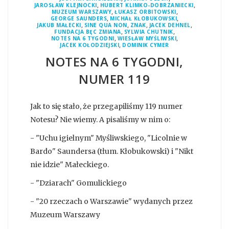
,
,
JAROSŁAW KLEJNOCKI
HUBERT KLIMKO-DOBRZANIECKI
,
,
MUZEUM WARSZAWY
ŁUKASZ ORBITOWSKI
,
,
GEORGE SAUNDERS
MICHAŁ KŁOBUKOWSKI
,
,
,
,
JAKUB MAŁECKI
SINE QUA NON
ZNAK
JACEK DEHNEL
,
,
FUNDACJA BĘC ZMIANA
SYLWIA CHUTNIK
,
,
NOTES NA 6 TYGODNI
WIESŁAW MYŚLIWSKI
,
JACEK KOŁODZIEJSKI
DOMINIK CYMER
NOTES NA 6 TYGODNI,
NUMER 119
Jak to się stało, że przegapiliśmy 119 numer
Notesu? Nie wiemy. A pisaliśmy w nim o:
- "Uchu igielnym" Myśliwskiego, "Licolnie w
Bardo" Saundersa (tłum. Kłobukowski) i "Nikt
nie idzie" Małeckiego.
- "Dziarach" Gomulickiego
- "20 rzeczach o Warszawie" wydanych przez
Muzeum Warszawy