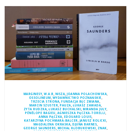
,
,
,
,
MARGINESY
W.A.B
NISZA
JOANNA POLACHOWSKA
,
,
OSSOLINEUM
WYDAWNICTWO POZNAŃSKIE
,
,
TRZECIA STRONA
FUNDACJA BĘC ZMIANA
,
,
,
MARCIN SZUSTER
PAUZA
ŁUKASZ ZAWADA
,
,
,
ZYTA RUDZKA
ŁUKASZ BUCHALSKI
MIRANDA JULY
,
,
PÉNÉLOPE BAGIEU
AGNIESZKA PĄCZKA-TORELLI
,
,
ANNA PĄCZKA
EDOUARD LOUIS
,
,
KATARZYNA POCHMARA-BALCER
JANUSZ ROLICKI
,
,
MAGDALENA OKRASKA
DJUNA BARNES
,
,
,
GEORGE SAUNDERS
MICHAŁ KŁOBUKOWSKI
ZNAK