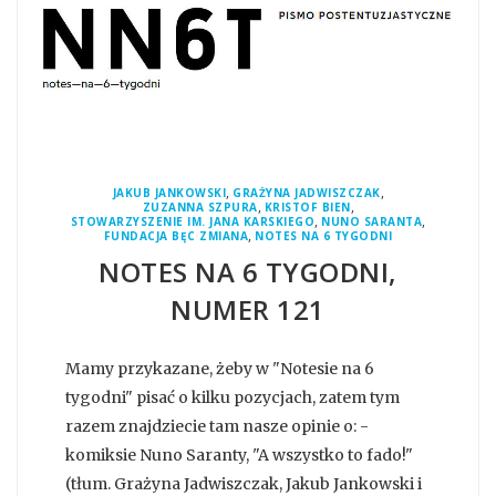
,
,
JAKUB JANKOWSKI
GRAŻYNA JADWISZCZAK
,
,
ZUZANNA SZPURA
KRISTOF BIEN
,
,
STOWARZYSZENIE IM. JANA KARSKIEGO
NUNO SARANTA
,
FUNDACJA BĘC ZMIANA
NOTES NA 6 TYGODNI
NOTES NA 6 TYGODNI,
NUMER 121
Mamy przykazane, żeby w "Notesie na 6
tygodni" pisać o kilku pozycjach, zatem tym
razem znajdziecie tam nasze opinie o: -
komiksie Nuno Saranty, "A wszystko to fado!"
(tłum. Grażyna Jadwiszczak, Jakub Jankowski i