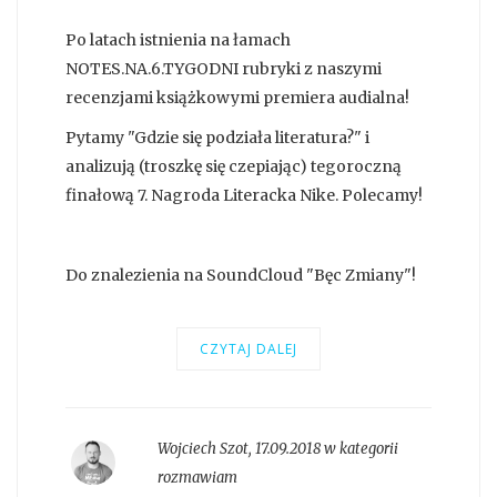
Po latach istnienia na łamach
NOTES.NA.6.TYGODNI rubryki z naszymi
recenzjami książkowymi premiera audialna!
Pytamy "Gdzie się podziała literatura?" i
analizują (troszkę się czepiając) tegoroczną
finałową 7. Nagroda Literacka Nike. Polecamy!
Do znalezienia na SoundCloud "Bęc Zmiany"!
CZYTAJ DALEJ
Wojciech Szot
,
17.09.2018 w kategorii
rozmawiam