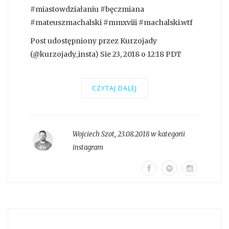
#miastowdziałaniu #bęczmiana
#mateuszmachalski #mmxviii #machalski.wtf
Post udostępniony przez Kurzojady
(@kurzojady_insta) Sie 23, 2018 o 12:18 PDT
CZYTAJ DALEJ
Wojciech Szot
,
23.08.2018 w kategorii
instagram