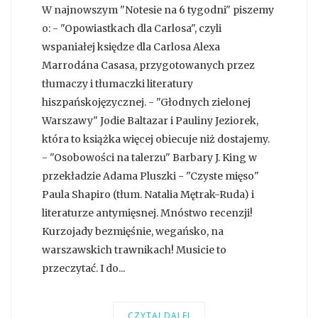
W najnowszym "Notesie na 6 tygodni" piszemy
o: - "Opowiastkach dla Carlosa", czyli
wspaniałej księdze dla Carlosa Alexa
Marrodána Casasa, przygotowanych przez
tłumaczy i tłumaczki literatury
hiszpańskojęzycznej. - "Głodnych zielonej
Warszawy" Jodie Baltazar i Pauliny Jeziorek,
która to książka więcej obiecuje niż dostajemy.
- "Osobowości na talerzu" Barbary J. King w
przekładzie Adama Pluszki - "Czyste mięso"
Paula Shapiro (tłum. Natalia Mętrak-Ruda) i
literaturze antymięsnej. Mnóstwo recenzji!
Kurzojady bezmięśnie, wegańsko, na
warszawskich trawnikach! Musicie to
przeczytać. I do...
CZYTAJ DALEJ