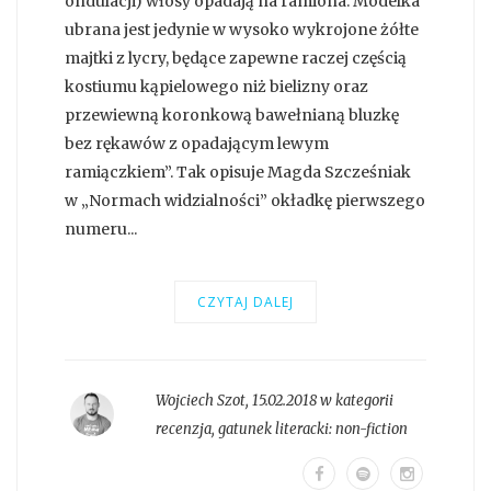
ondulacji) włosy opadają na ramiona. Modelka
ubrana jest jedynie w wysoko wykrojone żółte
majtki z lycry, będące zapewne raczej częścią
kostiumu kąpielowego niż bielizny oraz
przewiewną koronkową bawełnianą bluzkę
bez rękawów z opadającym lewym
ramiączkiem”. Tak opisuje Magda Szcześniak
w „Normach widzialności” okładkę pierwszego
numeru...
CZYTAJ DALEJ
Wojciech Szot
,
15.02.2018 w kategorii
recenzja
, gatunek literacki:
non-fiction