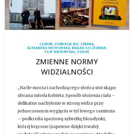
,
,
CZARNE
FUNDACJA BĘC ZMIANA
,
,
ALEKANDRA BOĆKOWSKA
MAGDA SZCZEŚNIAK
,
FILIP NIEDENTHAL
VOGUE
ZMIENNE NORMY
WIDZIALNOŚCI
„Na tle morza i zachodzącego słońca stoi skąpo
ubrana młoda kobieta. Sposób ułożenia ciała –
delikatne nachylenie w stronę widza przy
jednoczesnym wygięciu w tył lewego ramienia
– podkreśla sportową sylwetkę blondynki,
której kręcone (zapewne dzięki trwałej