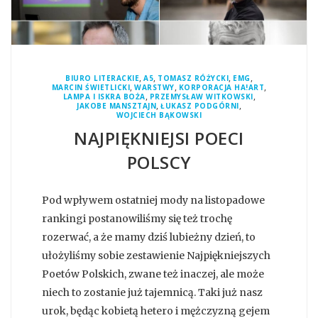
,
,
,
,
BIURO LITERACKIE
A5
TOMASZ RÓŻYCKI
EMG
,
,
,
MARCIN ŚWIETLICKI
WARSTWY
KORPORACJA HA!ART
,
,
LAMPA I ISKRA BOŻA
PRZEMYSŁAW WITKOWSKI
,
,
JAKOBE MANSZTAJN
ŁUKASZ PODGÓRNI
WOJCIECH BĄKOWSKI
NAJPIĘKNIEJSI POECI
POLSCY
Pod wpływem ostatniej mody na listopadowe
rankingi postanowiliśmy się też trochę
rozerwać, a że mamy dziś lubieżny dzień, to
ułożyliśmy sobie zestawienie Najpiękniejszych
Poetów Polskich, zwane też inaczej, ale może
niech to zostanie już tajemnicą. Taki już nasz
urok, będąc kobietą hetero i mężczyzną gejem