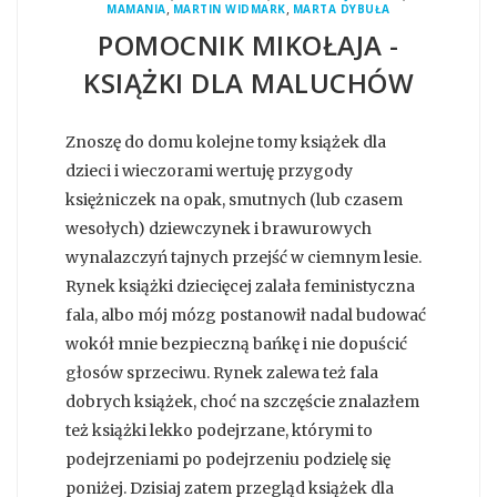
,
,
MAMANIA
MARTIN WIDMARK
MARTA DYBUŁA
POMOCNIK MIKOŁAJA -
KSIĄŻKI DLA MALUCHÓW
Znoszę do domu kolejne tomy książek dla
dzieci i wieczorami wertuję przygody
księżniczek na opak, smutnych (lub czasem
wesołych) dziewczynek i brawurowych
wynalazczyń tajnych przejść w ciemnym lesie.
Rynek książki dziecięcej zalała feministyczna
fala, albo mój mózg postanowił nadal budować
wokół mnie bezpieczną bańkę i nie dopuścić
głosów sprzeciwu. Rynek zalewa też fala
dobrych książek, choć na szczęście znalazłem
też książki lekko podejrzane, którymi to
podejrzeniami po podejrzeniu podzielę się
poniżej. Dzisiaj zatem przegląd książek dla