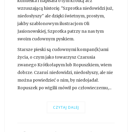
kundelka i napisała o tym krótką acz
wzruszającą historię. "Szprotka niedowidzi już,
niedosłyszy" ale dzięki świetnym, prostym,
jakby szablonowym ilustracjom Oli
Jasionowskiej, Szprotka patrzy na nas tym
swoim cudownym pyskiem.
Starsze pieski są cudownymi kompan(k)ami
życia, o czym jako towarzysz Czarusia
zwanego Krótkołapym lub Ropuszkiem, wiem
dobrze. Czaruś niedowidzi, niedosłyszy, ale nie
można powiedzieć o nim, by niedojadał.
Ropuszek po wigilii mówił po człowieczemu,...
CZYTAJ DALEJ