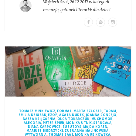
Wojciech Szot
,
26.12.2017 w kategorii
recenzja
, gatunek literacki:
dla dzieci
,
,
,
,
TOMASZ MINKIEWICZ
FORMAT
MARTA SZLOSER
TADAM
,
,
,
,
EMILIA DZIUBAK
EZOP
AGATA DUDEK
JOANNA CONCEJO
,
,
,
NASZA KSIĘGARNIA
OLGA TOKARCZUK
MUCHOMOR
,
,
,
ALEGORIA
PETER SPIER
MONIKA UTNIK-STRUGAŁA
,
,
,
DIANA KARPOWICZ
ZUZUTOYS
MAJDA KOREN
,
,
MARIUSZ BIEDRZYCKI
ZUZUANNA MALINOWSKA
,
,
,
WYTWÓRNIA
THOMAS BAAS
MONIKA REJKOWSKA