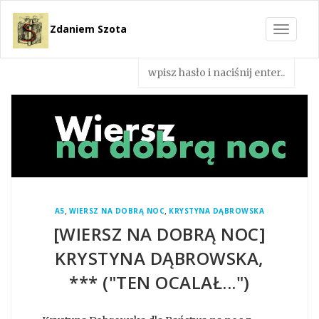
Zdaniem Szota
Toggle
navigat
,
,
A5
WIERSZ NA DOBRĄ NOC
KRYSTYNA DĄBROWSKA
[WIERSZ NA DOBRĄ NOC]
KRYSTYNA DĄBROWSKA,
*** ("TEN OCALAŁ...")