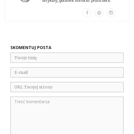
artykuły
, gatunek literacki:
proza obca
SKOMENTUJ POSTA