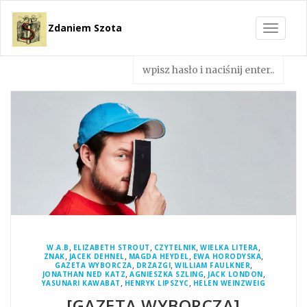
Zdaniem Szota
Toggle
navigat
,
,
,
,
W.A.B
ELIZABETH STROUT
CZYTELNIK
WIELKA LITERA
,
,
,
,
ZNAK
JACEK DEHNEL
MAGDA HEYDEL
EWA HORODYSKA
,
,
,
GAZETA WYBORCZA
DRZAZGI
WILLIAM FAULKNER
,
,
,
JONATHAN NED KATZ
AGNIESZKA SZLING
JACK LONDON
,
,
YASUNARI KAWABAT
HENRYK LIPSZYC
HELEN WEINZWEIG
[GAZETA WYBORCZA]