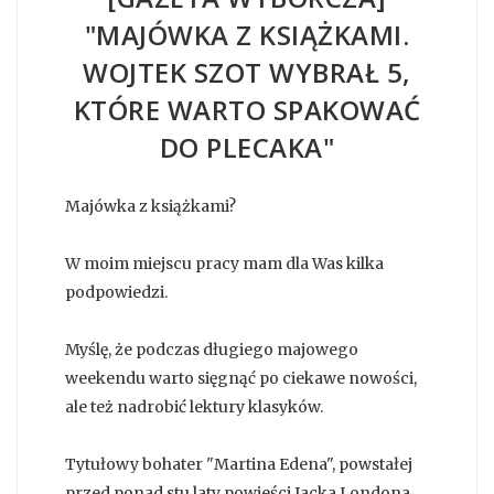
"MAJÓWKA Z KSIĄŻKAMI.
WOJTEK SZOT WYBRAŁ 5,
KTÓRE WARTO SPAKOWAĆ
DO PLECAKA"
Majówka z książkami?
W moim miejscu pracy mam dla Was kilka
podpowiedzi.
Myślę, że podczas długiego majowego
weekendu warto sięgnąć po ciekawe nowości,
ale też nadrobić lektury klasyków.
Tytułowy bohater "Martina Edena", powstałej
przed ponad stu laty powieści Jacka Londona