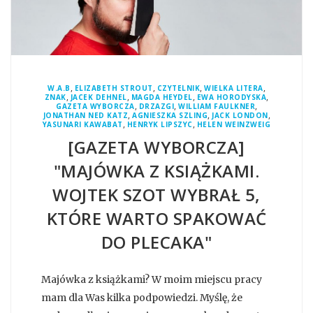
,
,
,
,
W.A.B
ELIZABETH STROUT
CZYTELNIK
WIELKA LITERA
,
,
,
,
ZNAK
JACEK DEHNEL
MAGDA HEYDEL
EWA HORODYSKA
,
,
,
GAZETA WYBORCZA
DRZAZGI
WILLIAM FAULKNER
,
,
,
JONATHAN NED KATZ
AGNIESZKA SZLING
JACK LONDON
,
,
YASUNARI KAWABAT
HENRYK LIPSZYC
HELEN WEINZWEIG
[GAZETA WYBORCZA]
"MAJÓWKA Z KSIĄŻKAMI.
WOJTEK SZOT WYBRAŁ 5,
KTÓRE WARTO SPAKOWAĆ
DO PLECAKA"
Majówka z książkami? W moim miejscu pracy
mam dla Was kilka podpowiedzi. Myślę, że