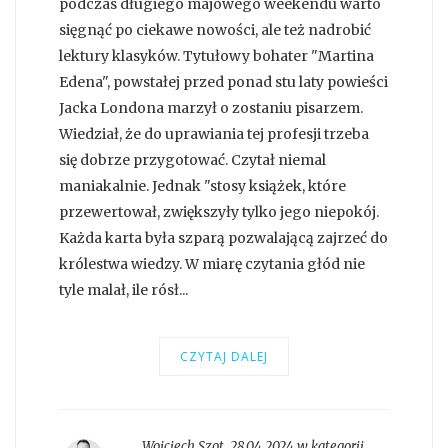
podczas długiego majowego weekendu warto
sięgnąć po ciekawe nowości, ale też nadrobić
lektury klasyków. Tytułowy bohater "Martina
Edena", powstałej przed ponad stu laty powieści
Jacka Londona marzył o zostaniu pisarzem.
Wiedział, że do uprawiania tej profesji trzeba
się dobrze przygotować. Czytał niemal
maniakalnie. Jednak "stosy książek, które
przewertował, zwiększyły tylko jego niepokój.
Każda karta była szparą pozwalającą zajrzeć do
królestwa wiedzy. W miarę czytania głód nie
tyle malał, ile rósł...
CZYTAJ DALEJ
Wojciech Szot
,
28.04.2024 w kategorii