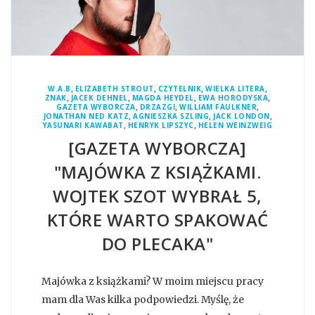
,
,
,
,
W.A.B
ELIZABETH STROUT
CZYTELNIK
WIELKA LITERA
,
,
,
,
ZNAK
JACEK DEHNEL
MAGDA HEYDEL
EWA HORODYSKA
,
,
,
GAZETA WYBORCZA
DRZAZGI
WILLIAM FAULKNER
,
,
,
JONATHAN NED KATZ
AGNIESZKA SZLING
JACK LONDON
,
,
YASUNARI KAWABAT
HENRYK LIPSZYC
HELEN WEINZWEIG
[GAZETA WYBORCZA]
"MAJÓWKA Z KSIĄŻKAMI.
WOJTEK SZOT WYBRAŁ 5,
KTÓRE WARTO SPAKOWAĆ
DO PLECAKA"
Majówka z książkami? W moim miejscu pracy
mam dla Was kilka podpowiedzi. Myślę, że