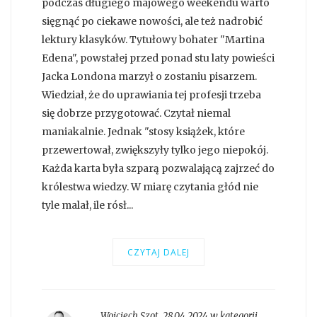
podczas długiego majowego weekendu warto
sięgnąć po ciekawe nowości, ale też nadrobić
lektury klasyków. Tytułowy bohater "Martina
Edena", powstałej przed ponad stu laty powieści
Jacka Londona marzył o zostaniu pisarzem.
Wiedział, że do uprawiania tej profesji trzeba
się dobrze przygotować. Czytał niemal
maniakalnie. Jednak "stosy książek, które
przewertował, zwiększyły tylko jego niepokój.
Każda karta była szparą pozwalającą zajrzeć do
królestwa wiedzy. W miarę czytania głód nie
tyle malał, ile rósł...
CZYTAJ DALEJ
Wojciech Szot
,
28.04.2024 w kategorii