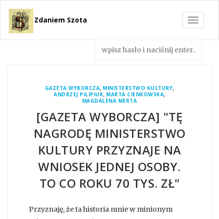
Zdaniem Szota
Toggle
navigat
,
,
GAZETA WYBORCZA
MINISTERSTWO KULTURY
,
,
ANDRZEJ PILIPIUK
MARTA CIENKOWSKA
MAGDALENA MERTA
[GAZETA WYBORCZA] "TĘ
NAGRODĘ MINISTERSTWO
KULTURY PRZYZNAJE NA
WNIOSEK JEDNEJ OSOBY.
TO CO ROKU 70 TYS. ZŁ"
Przyznaję, że ta historia mnie w minionym