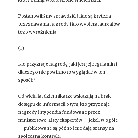
który zginął w katastrofie smoleńskiej.
Postanowiliśmy sprawdzić, jakie są kryteria
przyznawania nagrody i kto wybiera laureatów
tego wyróżnienia.
(...)
Kto przyznaje nagrodę, jaki jest jej regulamin i
dlaczego nie powinno to wyglądać w ten
sposób?
Od wielu lat dziennikarze wskazują na brak
dostępu do informacji o tym, kto przyznaje
nagrody i stypendia fundowane przez
ministerstwo. Listy ekspertów — jeżeli w ogóle
— publikowane są późno i nie dają szansy na
społeczną kontrolę.