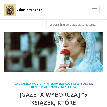
Zdaniem Szota
Toggle
navigat
,
,
MAGDALENA MOLTZAN-MAŁKOWSKA
GAZETA WYBORCZA
,
HENRY JAMES
PRÓSZYŃSKI I S-KA
[GAZETA WYBORCZA] "5
KSIĄŻEK, KTÓRE