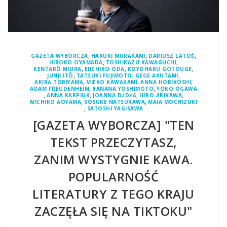
,
,
,
GAZETA WYBORCZA
HARUKI MURAKAMI
DARIUSZ LATOŚ
,
,
HIROKO OYAMADA
TOSHIKAZU KAWAGUCHI
,
,
,
KENTARŌ MIURA
EIICHIRO ODA
KOYOHARU GOTOUGE
,
,
,
JUNJI ITŌ
TATSUKI FUJIMOTO
GEGE AKUTAMI
,
,
,
AKIRA TORIYAMA
MIEKO KAWAKAMI
ANNA HORIKOSHI
,
,
ADAM FREUDENHEIM
BANANA YOSHIMOTO
YOKO OGAWA
,
,
,
,
ANNA KARPIUK
JOANNA DŻDŻA
HIRO ARIKAWA
,
,
MICHIKO AOYAMA
SŌSUKE NATSUKAWA
MAIA MOCHIZUKI
,
SATOSHI YAGISAWA
[GAZETA WYBORCZA] "TEN
TEKST PRZECZYTASZ,
ZANIM WYSTYGNIE KAWA.
POPULARNOŚĆ
LITERATURY Z TEGO KRAJU
ZACZĘŁA SIĘ NA TIKTOKU"