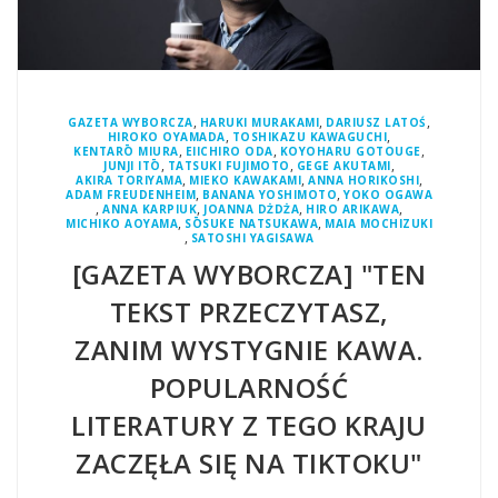
,
,
,
GAZETA WYBORCZA
HARUKI MURAKAMI
DARIUSZ LATOŚ
,
,
HIROKO OYAMADA
TOSHIKAZU KAWAGUCHI
,
,
,
KENTARŌ MIURA
EIICHIRO ODA
KOYOHARU GOTOUGE
,
,
,
JUNJI ITŌ
TATSUKI FUJIMOTO
GEGE AKUTAMI
,
,
,
AKIRA TORIYAMA
MIEKO KAWAKAMI
ANNA HORIKOSHI
,
,
ADAM FREUDENHEIM
BANANA YOSHIMOTO
YOKO OGAWA
,
,
,
,
ANNA KARPIUK
JOANNA DŻDŻA
HIRO ARIKAWA
,
,
MICHIKO AOYAMA
SŌSUKE NATSUKAWA
MAIA MOCHIZUKI
,
SATOSHI YAGISAWA
[GAZETA WYBORCZA] "TEN
TEKST PRZECZYTASZ,
ZANIM WYSTYGNIE KAWA.
POPULARNOŚĆ
LITERATURY Z TEGO KRAJU
ZACZĘŁA SIĘ NA TIKTOKU"