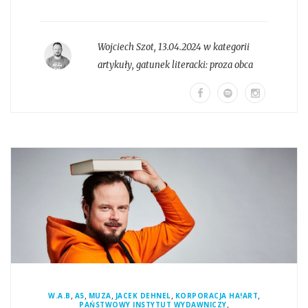
Wojciech Szot
,
13.04.2024 w kategorii
artykuły
, gatunek literacki:
proza obca
,
,
,
,
,
W.A.B
A5
MUZA
JACEK DEHNEL
KORPORACJA HA!ART
,
PAŃSTWOWY INSTYTUT WYDAWNICZY