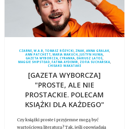
,
,
,
,
,
CZARNE
W.A.B
TOMASZ RÓŻYCKI
ZNAK
ANNA GRALAK
,
,
,
ANN PATCHETT
MARIA MAKUCH
JUSTYN HUNIA
,
,
,
GAZETA WYBORCZA
CYRANKA
DARIUSZ LATOŚ
,
,
,
MAGGIE SHIPSTEAD
FATMA AYDEMIR
ZOFIA SUCHARSKA
CHISAKO WAKATAKE
[GAZETA WYBORCZA]
"PROSTE, ALE NIE
PROSTACKIE. POLECAM
KSIĄŻKI DLA KAŻDEGO"
Czy książki proste i przyjemne mogą być
wartościową literaturą? Tak, jeśli opowiadają