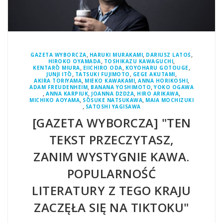
,
,
,
GAZETA WYBORCZA
HARUKI MURAKAMI
DARIUSZ LATOŚ
,
,
HIROKO OYAMADA
TOSHIKAZU KAWAGUCHI
,
,
,
KENTARŌ MIURA
EIICHIRO ODA
KOYOHARU GOTOUGE
,
,
,
JUNJI ITŌ
TATSUKI FUJIMOTO
GEGE AKUTAMI
,
,
,
AKIRA TORIYAMA
MIEKO KAWAKAMI
ANNA HORIKOSHI
,
,
ADAM FREUDENHEIM
BANANA YOSHIMOTO
YOKO OGAWA
,
,
,
,
ANNA KARPIUK
JOANNA DŻDŻA
HIRO ARIKAWA
,
,
MICHIKO AOYAMA
SŌSUKE NATSUKAWA
MAIA MOCHIZUKI
,
SATOSHI YAGISAWA
[GAZETA WYBORCZA] "TEN
TEKST PRZECZYTASZ,
ZANIM WYSTYGNIE KAWA.
POPULARNOŚĆ
LITERATURY Z TEGO KRAJU
ZACZĘŁA SIĘ NA TIKTOKU"