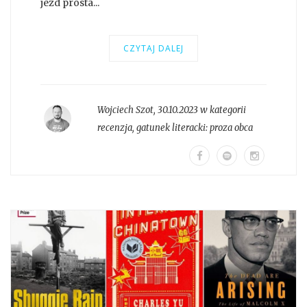
jezd prosta...
CZYTAJ DALEJ
Wojciech Szot
,
30.10.2023 w kategorii
recenzja
, gatunek literacki:
proza obca