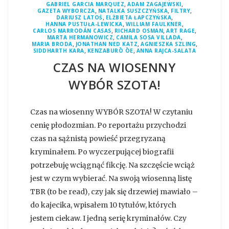
,
,
GABRIEL GARCIA MARQUEZ
ADAM ZAGAJEWSKI
,
,
,
GAZETA WYBORCZA
NATALKA SUSZCZYŃSKA
FILTRY
,
,
DARIUSZ LATOŚ
ELŻBIETA ŁAPCZYŃSKA
,
,
HANNA PUSTUŁA-LEWICKA
WILLIAM FAULKNER
,
,
,
CARLOS MARRODÁN CASAS
RICHARD OSMAN
ART RAGE
,
,
MARTA HERMANOWICZ
CAMILA SOSA VILLADA
,
,
,
MARIA BRODA
JONATHAN NED KATZ
AGNIESZKA SZLING
,
,
SIDDHARTH KARA
KENZABURŌ ŌE
ANNA RAJCA-SALATA
CZAS NA WIOSENNY
WYBÓR SZOTA!
Czas na wiosenny WYBÓR SZOTA! W czytaniu
cenię płodozmian. Po reportażu przychodzi
czas na sążnistą powieść przegryzaną
kryminałem. Po wyczerpującej biografii
potrzebuję wciągnąć fikcję. Na szczęście wciąż
jest w czym wybierać. Na swoją wiosenną listę
TBR (to be read), czy jak się drzewiej mawiało –
do kajecika, wpisałem 10 tytułów, których
jestem ciekaw. I jedną serię kryminałów. Czy