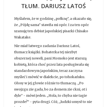
TŁUM. DARIUSZ LATOŚ
Myślałem, że w godzinę „połknę”, a okazało się,
że „Pójdę sama” stawiła mi opór. I za ten opór
szanuję ten debiut japońskiej pisarki Chisako
Wakatake.
Nie miał łatwego zadania Dariusz Latoś,
tłumacz książki. Bohaterka tej niezbyt
obszernej noweli, pani Momoko jest starszą
kobietą, która choć przez lata posługiwała się
standardowym japońskim, teraz zaczyna
myśleć i mówić w dialekcie, po tohokańsku.
Głosy w jej głowie różnie to tłumaczą. „Po
swojzgu zie gada, bo za domem zie ckni, ot i
dyle” - mówi jeden. „Hola, to chyba nie tagie
prozde?” - pyta drugi. Cóż, „ludzki umysł to nie