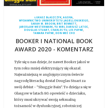
,
,
ŁUKASZ BŁASZCZYK
AGORA
,
WYDAWNICTWO UNIWERSYTETU JAGIELLOŃSKIEGO
,
,
SARAH M. BROOM
BRIT BENNETT
,
,
,
JAROSŁAW WESTERMARK
YU MIRI
DARIUSZ LATOŚ
,
,
,
DOUGLAS STUART
CHARLES YU
LES PAYNE
,
TAMARA PAYNE
DON MEE CHO
BOOKER I NATIONAL BOOK
AWARD 2020 - KOMENTARZ
Tyle się u nas dzieje, że nawet Booker jakoś w
tym roku mniej elektryzujący się okazał.
Najważniejszą w anglojęzycznym świecie
nagrodę literacką dostał Douglas Stuart za
swój debiut - “Shuggie Bain”. To dziejąca się w
Glasgow w latach 80. opowieść o dzieciaku,
który musi ukrywać swoją seksualną
tożsamość w dysfunkcyjnej, robotniczej