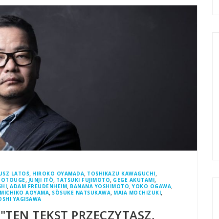
,
,
,
USZ LATOŚ
HIROKO OYAMADA
TOSHIKAZU KAWAGUCHI
,
,
,
,
GOTOUGE
JUNJI ITŌ
TATSUKI FUJIMOTO
GEGE AKUTAMI
,
,
,
,
HI
ADAM FREUDENHEIM
BANANA YOSHIMOTO
YOKO OGAWA
,
,
,
MICHIKO AOYAMA
SŌSUKE NATSUKAWA
MAIA MOCHIZUKI
OSHI YAGISAWA
"TEN TEKST PRZECZYTASZ,