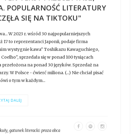
. POPULARNOŚĆ LITERATURY
CZĘŁA SIĘ NA TIKTOKU"
a... W 2023 r. wśród 30 najpopularniejszych
ż 17 to reprezentanci Japonii, podaje firma
nim wystygnie kawa" Toshikazu Kawaguchiego,
oelho", sprzedała się w ponad 100 tysiącach
a przełożona na ponad 30 języków. Sprzedaż na
y. W Polsce - ćwierć miliona. (...) Nie chciał pisać
ówi o tym w każdym...
YTAJ DALEJ
kuły
, gatunek literacki:
proza obca