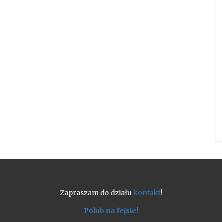
Zapraszam do działu
kontakt
!
Polub na fejsie!