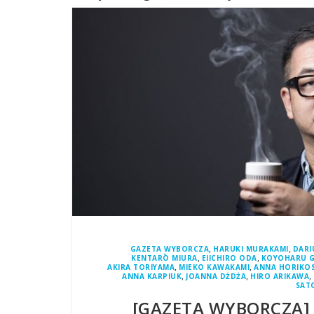
,
,
GAZETA WYBORCZA
HARUKI MURAKAMI
DARI
,
,
KENTARŌ MIURA
EIICHIRO ODA
KOYOHARU 
,
,
AKIRA TORIYAMA
MIEKO KAWAKAMI
ANNA HORIKOS
,
,
,
ANNA KARPIUK
JOANNA DŻDŻA
HIRO ARIKAWA
SAT
[GAZETA WYBORCZA] 