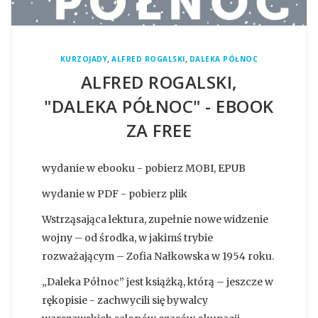
,
,
KURZOJADY
ALFRED ROGALSKI
DALEKA PÓŁNOC
ALFRED ROGALSKI,
"DALEKA PÓŁNOC" - EBOOK
ZA FREE
wydanie w ebooku - pobierz MOBI, EPUB
wydanie w PDF - pobierz plik
Wstrząsająca lektura, zupełnie nowe widzenie
wojny – od środka, w jakimś trybie
rozważającym – Zofia Nałkowska w 1954 roku.
„Daleka Północ” jest książką, którą – jeszcze w
rękopisie - zachwycili się bywalcy