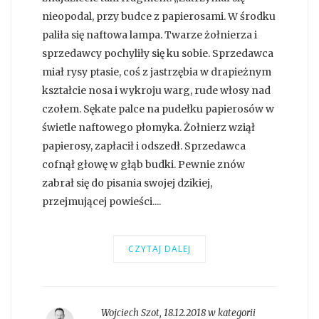
nieopodal, przy budce z papierosami. W środku
paliła się naftowa lampa. Twarze żołnierza i
sprzedawcy pochyliły się ku sobie. Sprzedawca
miał rysy ptasie, coś z jastrzębia w drapieżnym
kształcie nosa i wykroju warg, rude włosy nad
czołem. Sękate palce na pudełku papierosów w
świetle naftowego płomyka. Żołnierz wziął
papierosy, zapłacił i odszedł. Sprzedawca
cofnął głowę w głąb budki. Pewnie znów
zabrał się do pisania swojej dzikiej,
przejmującej powieści....
CZYTAJ DALEJ
Wojciech Szot
,
18.12.2018 w kategorii