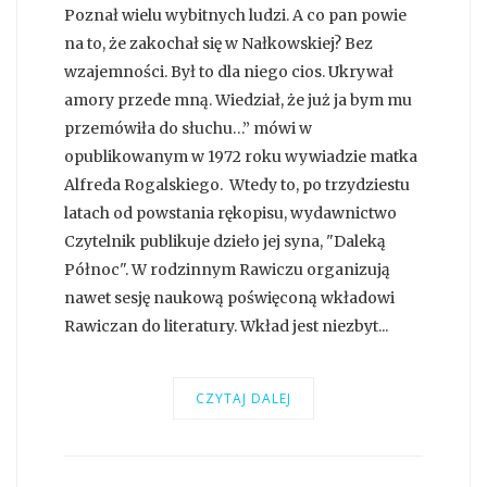
Poznał wielu wybitnych ludzi. A co pan powie
na to, że zakochał się w Nałkowskiej? Bez
wzajemności. Był to dla niego cios. Ukrywał
amory przede mną. Wiedział, że już ja bym mu
przemówiła do słuchu…” mówi w
opublikowanym w 1972 roku wywiadzie matka
Alfreda Rogalskiego. Wtedy to, po trzydziestu
latach od powstania rękopisu, wydawnictwo
Czytelnik publikuje dzieło jej syna, "Daleką
Północ". W rodzinnym Rawiczu organizują
nawet sesję naukową poświęconą wkładowi
Rawiczan do literatury. Wkład jest niezbyt...
CZYTAJ DALEJ