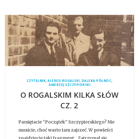
,
,
,
CZYTELNIK
ALFRED ROGALSKI
DALEKA PÓŁNOC
ANDRZEJ SZCZYPIORSKI
O ROGALSKIM KILKA SŁÓW
CZ. 2
Pamiętacie “Początek” Szczypiorskiego? Nie
musicie, choć warto tam zajrzeć. W powieści
znajdziecie taki fragment: „Zatrzymał się