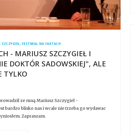
,
 SZCZYGIEŁ
FESTIWAL NA FAKTACH
H - MARIUSZ SZCZYGIEŁ I
IE DOKTÓR SADOWSKIEJ", ALE
E TYLKO
prowadził ze mną Mariusz Szczygieł -
est bardzo blisko nas i wcale nie trzeba go wydawac
zyniosłem. Zapraszam.