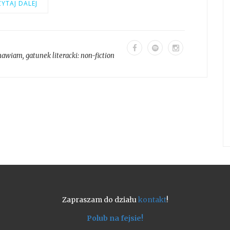
YTAJ DALEJ
mawiam
, gatunek literacki:
non-fiction
Zapraszam do działu
kontakt
!
Polub na fejsie!