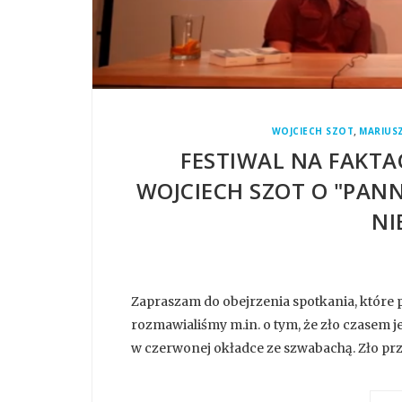
,
WOJCIECH SZOT
MARIUSZ
FESTIWAL NA FAKTAC
WOJCIECH SZOT O "PANN
NI
Zapraszam do obejrzenia spotkania, które 
rozmawialiśmy m.in. o tym, że zło czasem j
w czerwonej okładce ze szwabachą. Zło pr