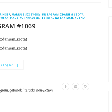
,
,
,
,
PRINGER
MARIUSZ SZCZYGIEŁ
INSTAGRAM
ZDANIEM_SZOTA
,
,
,
OWSKA
JAKUB KORNHAUSER
FESTIWAL NA FAKTACH
KUTNO
GRAM #1069
@zdaniem_szota)
@zdaniem_szota)
YTAJ DALEJ
agram
, gatunek literacki:
non-fiction