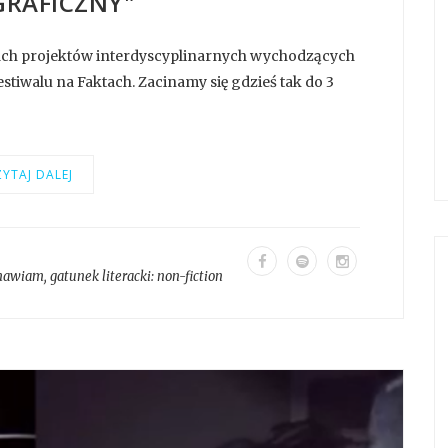
RAFICZNY"
tach projektów interdyscyplinarnych wychodzących
stiwalu na Faktach. Zacinamy się gdzieś tak do 3
YTAJ DALEJ
mawiam
, gatunek literacki:
non-fiction