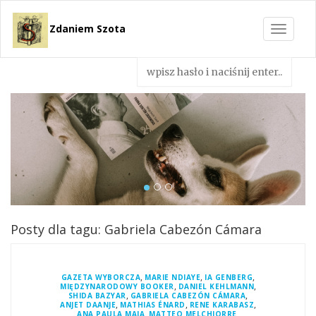
Zdaniem Szota
Toggle
navigat
Posty dla tagu: Gabriela Cabezón Cámara
,
,
,
GAZETA WYBORCZA
MARIE NDIAYE
IA GENBERG
,
,
MIĘDZYNARODOWY BOOKER
DANIEL KEHLMANN
,
,
SHIDA BAZYAR
GABRIELA CABEZÓN CÁMARA
,
,
,
ANJET DAANJE
MATHIAS ÉNARD
RENE KARABASZ
,
,
ANA PAULA MAIA
MATTEO MELCHIORRE