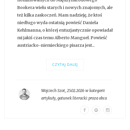
nominowanych do Międzynarodowego
Bookera wielu starych i nowych znajomych, ale
też kilka zaskoczeń. Mam nadzieję, że ktoś
niedługo wyda ostatnią powieść Daniela
Kehlmanna, o której entuzjastycznie opowiadał
mi jakiś czas temu Alberto Manguel. Powieść
austriacko-niemieckiego pisarza jest...
CZYTAJ DALEJ
Wojciech Szot
,
25.02.2026 w kategorii
artykuły
, gatunek literacki:
proza obca