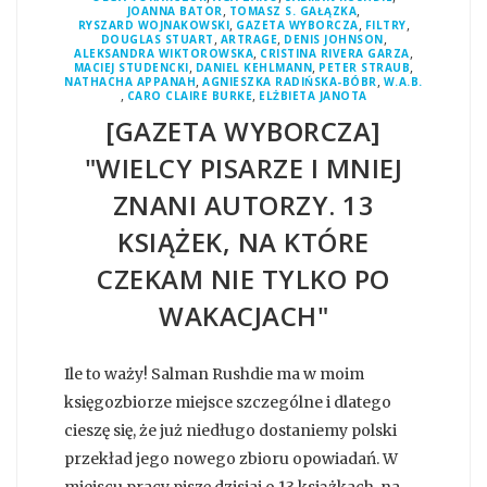
,
,
JOANNA BATOR
TOMASZ S. GAŁĄZKA
,
,
,
RYSZARD WOJNAKOWSKI
GAZETA WYBORCZA
FILTRY
,
,
,
DOUGLAS STUART
ARTRAGE
DENIS JOHNSON
,
,
ALEKSANDRA WIKTOROWSKA
CRISTINA RIVERA GARZA
,
,
,
MACIEJ STUDENCKI
DANIEL KEHLMANN
PETER STRAUB
,
,
NATHACHA APPANAH
AGNIESZKA RADIŃSKA-BÓBR
W.A.B.
,
,
CARO CLAIRE BURKE
ELŻBIETA JANOTA
[GAZETA WYBORCZA]
"WIELCY PISARZE I MNIEJ
ZNANI AUTORZY. 13
KSIĄŻEK, NA KTÓRE
CZEKAM NIE TYLKO PO
WAKACJACH"
Ile to waży! Salman Rushdie ma w moim
księgozbiorze miejsce szczególne i dlatego
cieszę się, że już niedługo dostaniemy polski
przekład jego nowego zbioru opowiadań. W