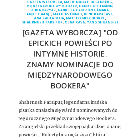
,
,
,
GAZETA WYBORCZA
MARIE NDIAYE
IA GENBERG
,
,
MIĘDZYNARODOWY BOOKER
DANIEL KEHLMANN
,
,
SHIDA BAZYAR
GABRIELA CABEZÓN CÁMARA
,
,
,
ANJET DAANJE
MATHIAS ÉNARD
RENE KARABASZ
,
,
ANA PAULA MAIA
MATTEO MELCHIORRE
,
,
SHAHRNUSH PARSIPUR
OLGA RAVN
YANG SHUANG-ZI
[GAZETA WYBORCZA] "OD
EPICKICH POWIEŚCI PO
INTYMNE HISTORIE.
ZNAMY NOMINACJE DO
MIĘDZYNARODOWEGO
BOOKERA"
Shahrnush Parsipur, legendarna irańska
pisarka znalazła się wśród nominowanych do
tegorocznego Międzynarodowego Bookera.
Za angielski przekład swojej najbardziej znanej
powieści, "Kobiety bez mężczyzn", która