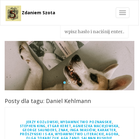
Zdaniem Szota
Toggle
navigat
Posty dla tagu: Daniel Kehlmann
,
,
JERZY KOZŁOWSKI
WYDAWNICTWO POZNAŃSKIE
,
,
,
STEPHEN KING
ETGAR KERET
AGNIESZKA MACIEJOWSKA
,
,
,
,
GEORGE SAUNDERS
ZNAK
INGA IWASIÓW
KARAKTER
,
,
,
PRÓSZYŃSKI I S-KA
WYDAWNICTWO LITERACKIE
AGORA
,
,
,
OLGA TOKARCZUK
AGA ZANO
SALMAN RUSHDIE