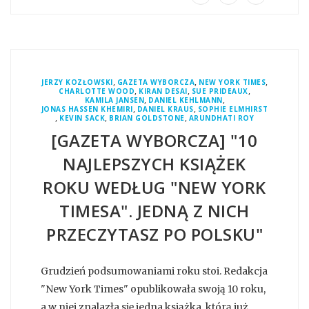
,
,
,
JERZY KOZŁOWSKI
GAZETA WYBORCZA
NEW YORK TIMES
,
,
,
CHARLOTTE WOOD
KIRAN DESAI
SUE PRIDEAUX
,
,
KAMILA JANSEN
DANIEL KEHLMANN
,
,
JONAS HASSEN KHEMIRI
DANIEL KRAUS
SOPHIE ELMHIRST
,
,
,
KEVIN SACK
BRIAN GOLDSTONE
ARUNDHATI ROY
[GAZETA WYBORCZA] "10
NAJLEPSZYCH KSIĄŻEK
ROKU WEDŁUG "NEW YORK
TIMESA". JEDNĄ Z NICH
PRZECZYTASZ PO POLSKU"
Grudzień podsumowaniami roku stoi. Redakcja
"New York Times" opublikowała swoją 10 roku,
a w niej znalazła się jedna książka, którą już