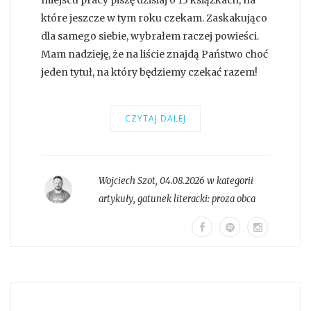
miejscu pracy piszę dzisiaj o 13 książkach, na
które jeszcze w tym roku czekam. Zaskakująco
dla samego siebie, wybrałem raczej powieści.
Mam nadzieję, że na liście znajdą Państwo choć
jeden tytuł, na który będziemy czekać razem!
CZYTAJ DALEJ
Wojciech Szot
,
04.08.2026 w kategorii
artykuły
, gatunek literacki:
proza obca