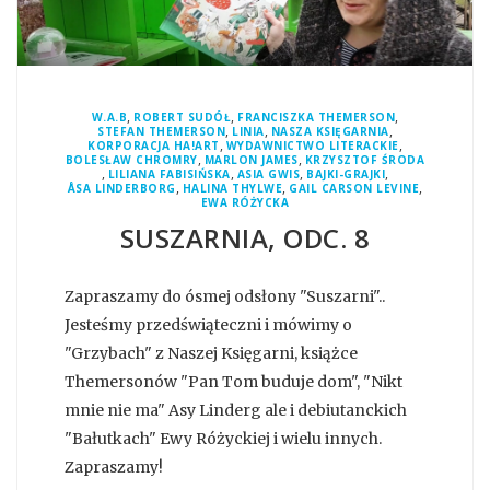
,
,
,
W.A.B
ROBERT SUDÓŁ
FRANCISZKA THEMERSON
,
,
,
STEFAN THEMERSON
LINIA
NASZA KSIĘGARNIA
,
,
KORPORACJA HA!ART
WYDAWNICTWO LITERACKIE
,
,
BOLESŁAW CHROMRY
MARLON JAMES
KRZYSZTOF ŚRODA
,
,
,
,
LILIANA FABISIŃSKA
ASIA GWIS
BAJKI-GRAJKI
,
,
,
ÅSA LINDERBORG
HALINA THYLWE
GAIL CARSON LEVINE
EWA RÓŻYCKA
SUSZARNIA, ODC. 8
Zapraszamy do ósmej odsłony "Suszarni"..
Jesteśmy przedświąteczni i mówimy o
"Grzybach" z Naszej Księgarni, książce
Themersonów "Pan Tom buduje dom", "Nikt
mnie nie ma" Asy Linderg ale i debiutanckich
"Bałutkach" Ewy Różyckiej i wielu innych.
Zapraszamy!