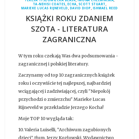
TERESA TYSZOWIECKA BLASK
IWONA CHLEWIŃSKA
,
,
,
TA-NEHISI COATES
ECHA
SCOTT STUART
,
,
MARIEKE LUCAS RIJNEVELD
DAVID DIOP
ISHMAEL REED
KSIĄŻKI ROKU ZDANIEM
SZOTA - LITERATURA
ZAGRANICZNA
W tym roku czekają Was dwa podsumowania -
zagranicznej i polskiej literatury.
Zaczynamy od top 10 zagranicznych książek
roku i oczywiście tej najlepszej, najbardziej
wciągającej i zadziwiającej, czyli "Niepokój
przychodzi o zmierzchu" Marieke Lucas
Rijneveld w przekładzie Jerzego Kocha!
Moje TOP 10 wygląda tak:
10. Valeria Luiselli, “Archiwum zagubionych
dzieci”, tłum. Jerzy Kozłowski, Wydawnictwo