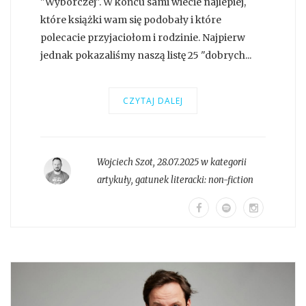
"Wyborczej". W końcu sami wiecie najlepiej,
które książki wam się podobały i które
polecacie przyjaciołom i rodzinie. Najpierw
jednak pokazaliśmy naszą listę 25 "dobrych...
CZYTAJ DALEJ
Wojciech Szot
,
28.07.2025 w kategorii
artykuły
, gatunek literacki:
non-fiction