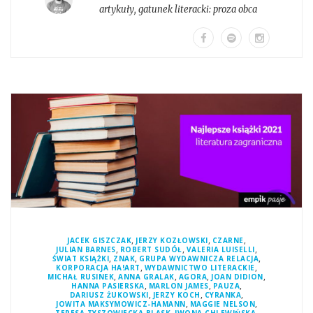
artykuły
, gatunek literacki:
proza obca
,
,
,
JACEK GISZCZAK
JERZY KOZŁOWSKI
CZARNE
,
,
,
JULIAN BARNES
ROBERT SUDÓŁ
VALERIA LUISELLI
,
,
,
ŚWIAT KSIĄŻKI
ZNAK
GRUPA WYDAWNICZA RELACJA
,
,
KORPORACJA HA!ART
WYDAWNICTWO LITERACKIE
,
,
,
,
MICHAŁ RUSINEK
ANNA GRALAK
AGORA
JOAN DIDION
,
,
,
HANNA PASIERSKA
MARLON JAMES
PAUZA
,
,
,
DARIUSZ ŻUKOWSKI
JERZY KOCH
CYRANKA
,
,
JOWITA MAKSYMOWICZ-HAMANN
MAGGIE NELSON
,
,