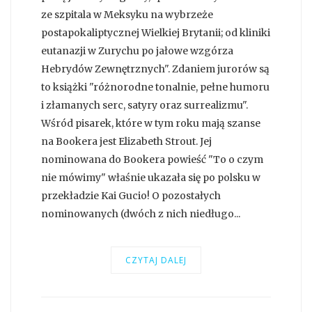
ze szpitala w Meksyku na wybrzeże
postapokaliptycznej Wielkiej Brytanii; od kliniki
eutanazji w Zurychu po jałowe wzgórza
Hebrydów Zewnętrznych". Zdaniem jurorów są
to książki "różnorodne tonalnie, pełne humoru
i złamanych serc, satyry oraz surrealizmu".
Wśród pisarek, które w tym roku mają szanse
na Bookera jest Elizabeth Strout. Jej
nominowana do Bookera powieść "To o czym
nie mówimy" właśnie ukazała się po polsku w
przekładzie Kai Gucio! O pozostałych
nominowanych (dwóch z nich niedługo...
CZYTAJ DALEJ