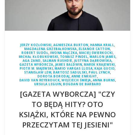
,
,
,
JERZY KOZŁOWSKI
AGNIESZKA BURTON
HANNA KRALL
,
,
MAGDALENA GRZEBAŁKOWSKA
ELEANOR CATTON
,
,
,
ROBERT SUDÓŁ
IWONA MĄCZKA
MACIEJ ŚWIERKOCKI
,
,
,
MICHAŁ KŁOBUKOWSKI
TOMASZ PINDEL
MARLON JAMES
,
,
,
AGA ZANO
SALMAN RUSHDIE
JUSTYNA DĄBROWSKA
,
,
,
GAZETA WYBORCZA
JAMES BALDWIN
MAREK KRAJEWSKI
,
,
,
PIOTR M. MAJEWSKI
MARIO VARGAS LLOSA
KAJA GUCIO
,
,
,
STANISŁAW LEM
BARTOSZ SADULSKI
PAUL LYNCH
,
,
DOROTA BORODAJ
ANNE ENRIGHT
,
,
,
DAVID VAN REYBROUCK
WOJCIECH ŚMIEJA
ANNA BURNS
,
URSULA LEGUIN
BOGDAN DE BARBARO
[GAZETA WYBORCZA] "CZY
TO BĘDĄ HITY? OTO
KSIĄŻKI, KTÓRE NA PEWNO
PRZECZYTAM TEJ JESIENI"