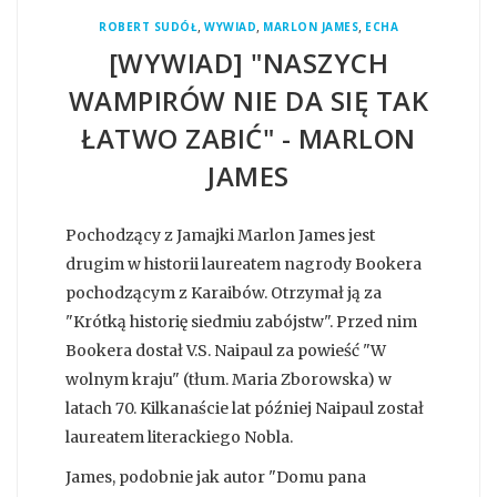
,
,
,
ROBERT SUDÓŁ
WYWIAD
MARLON JAMES
ECHA
[WYWIAD] "NASZYCH
WAMPIRÓW NIE DA SIĘ TAK
ŁATWO ZABIĆ" - MARLON
JAMES
Pochodzący z Jamajki Marlon James jest
drugim w historii laureatem nagrody Bookera
pochodzącym z Karaibów. Otrzymał ją za
"Krótką historię siedmiu zabójstw". Przed nim
Bookera dostał V.S. Naipaul za powieść "W
wolnym kraju" (tłum. Maria Zborowska) w
latach 70. Kilkanaście lat później Naipaul został
laureatem literackiego Nobla.
James, podobnie jak autor "Domu pana