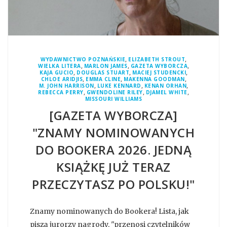
,
,
WYDAWNICTWO POZNAŃSKIE
ELIZABETH STROUT
,
,
,
WIELKA LITERA
MARLON JAMES
GAZETA WYBORCZA
,
,
,
KAJA GUCIO
DOUGLAS STUART
MACIEJ STUDENCKI
,
,
,
CHLOE ARIDJIS
EMMA CLINE
MAKENNA GOODMAN
,
,
,
M. JOHN HARRISON
LUKE KENNARD
KENAN ORHAN
,
,
,
REBECCA PERRY
GWENDOLINE RILEY
DJAMEL WHITE
MISSOURI WILLIAMS
[GAZETA WYBORCZA]
"ZNAMY NOMINOWANYCH
DO BOOKERA 2026. JEDNĄ
KSIĄŻKĘ JUŻ TERAZ
PRZECZYTASZ PO POLSKU!"
Znamy nominowanych do Bookera! Lista, jak
piszą jurorzy nagrody, "przenosi czytelników