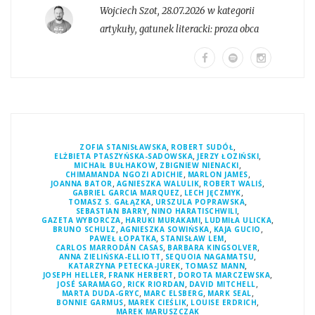
Wojciech Szot
,
28.07.2026 w kategorii
artykuły
, gatunek literacki:
proza obca
,
,
ZOFIA STANISŁAWSKA
ROBERT SUDÓŁ
,
,
ELŻBIETA PTASZYŃSKA-SADOWSKA
JERZY ŁOZIŃSKI
,
,
MICHAIŁ BUŁHAKOW
ZBIGNIEW NIENACKI
,
,
CHIMAMANDA NGOZI ADICHIE
MARLON JAMES
,
,
,
JOANNA BATOR
AGNIESZKA WALULIK
ROBERT WALIŚ
,
,
GABRIEL GARCIA MARQUEZ
LECH JĘCZMYK
,
,
TOMASZ S. GAŁĄZKA
URSZULA POPRAWSKA
,
,
SEBASTIAN BARRY
NINO HARATISCHWILI
,
,
,
GAZETA WYBORCZA
HARUKI MURAKAMI
LUDMIŁA ULICKA
,
,
,
BRUNO SCHULZ
AGNIESZKA SOWIŃSKA
KAJA GUCIO
,
,
PAWEŁ ŁOPATKA
STANISŁAW LEM
,
,
CARLOS MARRODÁN CASAS
BARBARA KINGSOLVER
,
,
ANNA ZIELIŃSKA-ELLIOTT
SEQUOIA NAGAMATSU
,
,
KATARZYNA PETECKA-JUREK
TOMASZ MANN
,
,
,
JOSEPH HELLER
FRANK HERBERT
DOROTA MARCZEWSKA
,
,
,
JOSÉ SARAMAGO
RICK RIORDAN
DAVID MITCHELL
,
,
,
MARTA DUDA-GRYC
MARC ELSBERG
MARK SEAL
,
,
,
BONNIE GARMUS
MAREK CIEŚLIK
LOUISE ERDRICH
MAREK MARUSZCZAK