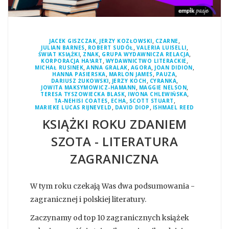
,
,
,
JACEK GISZCZAK
JERZY KOZŁOWSKI
CZARNE
,
,
,
JULIAN BARNES
ROBERT SUDÓŁ
VALERIA LUISELLI
,
,
,
ŚWIAT KSIĄŻKI
ZNAK
GRUPA WYDAWNICZA RELACJA
,
,
KORPORACJA HA!ART
WYDAWNICTWO LITERACKIE
,
,
,
,
MICHAŁ RUSINEK
ANNA GRALAK
AGORA
JOAN DIDION
,
,
,
HANNA PASIERSKA
MARLON JAMES
PAUZA
,
,
,
DARIUSZ ŻUKOWSKI
JERZY KOCH
CYRANKA
,
,
JOWITA MAKSYMOWICZ-HAMANN
MAGGIE NELSON
,
,
TERESA TYSZOWIECKA BLASK
IWONA CHLEWIŃSKA
,
,
,
TA-NEHISI COATES
ECHA
SCOTT STUART
,
,
MARIEKE LUCAS RIJNEVELD
DAVID DIOP
ISHMAEL REED
KSIĄŻKI ROKU ZDANIEM
SZOTA - LITERATURA
ZAGRANICZNA
W tym roku czekają Was dwa podsumowania -
zagranicznej i polskiej literatury.
Zaczynamy od top 10 zagranicznych książek