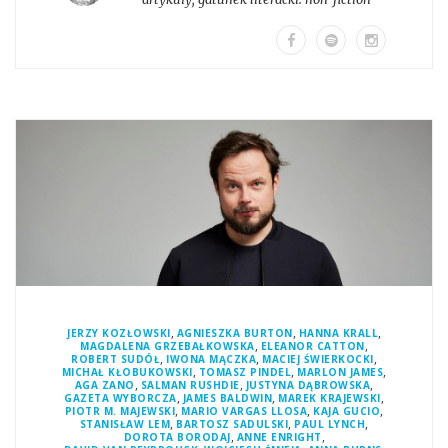
,
,
,
JERZY KOZŁOWSKI
AGNIESZKA BURTON
HANNA KRALL
,
,
MAGDALENA GRZEBAŁKOWSKA
ELEANOR CATTON
,
,
,
ROBERT SUDÓŁ
IWONA MĄCZKA
MACIEJ ŚWIERKOCKI
,
,
,
MICHAŁ KŁOBUKOWSKI
TOMASZ PINDEL
MARLON JAMES
,
,
,
AGA ZANO
SALMAN RUSHDIE
JUSTYNA DĄBROWSKA
,
,
,
GAZETA WYBORCZA
JAMES BALDWIN
MAREK KRAJEWSKI
,
,
,
PIOTR M. MAJEWSKI
MARIO VARGAS LLOSA
KAJA GUCIO
,
,
,
STANISŁAW LEM
BARTOSZ SADULSKI
PAUL LYNCH
,
,
DOROTA BORODAJ
ANNE ENRIGHT