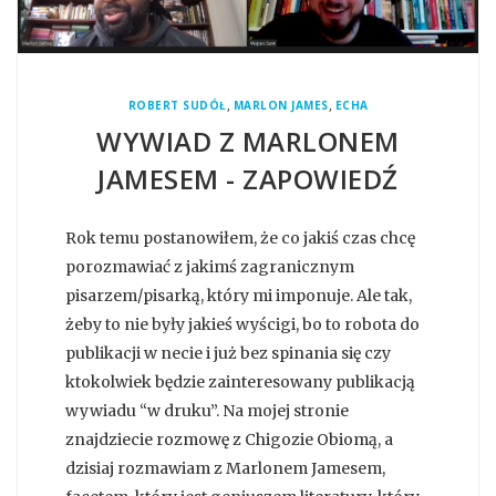
,
,
ROBERT SUDÓŁ
MARLON JAMES
ECHA
WYWIAD Z MARLONEM
JAMESEM - ZAPOWIEDŹ
Rok temu postanowiłem, że co jakiś czas chcę
porozmawiać z jakimś zagranicznym
pisarzem/pisarką, który mi imponuje. Ale tak,
żeby to nie były jakieś wyścigi, bo to robota do
publikacji w necie i już bez spinania się czy
ktokolwiek będzie zainteresowany publikacją
wywiadu “w druku”. Na mojej stronie
znajdziecie rozmowę z Chigozie Obiomą, a
dzisiaj rozmawiam z Marlonem Jamesem,