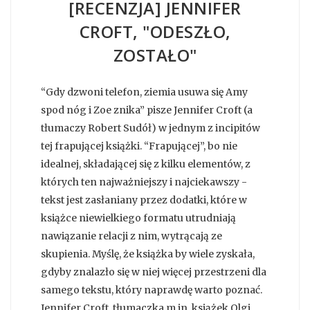
[RECENZJA] JENNIFER
CROFT, "ODESZŁO,
ZOSTAŁO"
“Gdy dzwoni telefon, ziemia usuwa się Amy
spod nóg i Zoe znika” pisze Jennifer Croft (a
tłumaczy Robert Sudół) w jednym z incipitów
tej frapującej książki. “Frapującej”, bo nie
idealnej, składającej się z kilku elementów, z
których ten najważniejszy i najciekawszy -
tekst jest zasłaniany przez dodatki, które w
książce niewielkiego formatu utrudniają
nawiązanie relacji z nim, wytrącają ze
skupienia. Myślę, że książka by wiele zyskała,
gdyby znalazło się w niej więcej przestrzeni dla
samego tekstu, który naprawdę warto poznać.
Jennifer Croft, tłumaczka m.in. książek Olgi