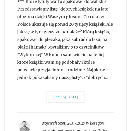
*** Które tytuły warto spakować do walizki?
Przedstawiamy listę "dobrych książek na lato"
ułożoną dzięki Waszym głosom. Co roku w
Polsce ukazuje się ponad 20 tysięcy książek. Ale
jak się w tym gąszczu odnaleźć? Którą książkę
spakować do plecaka, jaka zabrać do lasu, na
plażę i hamak? Spytaliśmy o to czytelników
"Wyborczej". W końcu sami wiecie najlepiej,
które książki wam się podobały i które
polecacie przyjaciołom i rodzinie. Najpierw
jednak pokazaliśmy naszą listę 25 "dobrych...
CZYTAJ DALEJ
Wojciech Szot
,
28.07.2025 w kategorii
artykuły
, gatunek literacki:
non-fiction