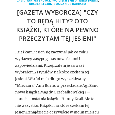
,
,
,
DAVID VAN REYBROUCK
WOJCIECH ŚMIEJA
ANNA BURNS
,
URSULA LEGUIN
BOGDAN DE BARBARO
[GAZETA WYBORCZA] "CZY
TO BĘDĄ HITY? OTO
KSIĄŻKI, KTÓRE NA PEWNO
PRZECZYTAM TEJ JESIENI"
Książkami jesień się zaczyna! Jak co roku
wydawcy zasypują nas nowościami i
zapowiedziami. Przejrzałem je za was i
wybrałem 21 tytułów, na które czekam tej
jesieni. Wśród nich długo wyczekiwany
“Mleczarz” Ann Burns w przekładzie Agi Zano,
nowa książka Magdy Grzebałkowskiej i —
ponoć — ostatnia książka Hanny Krall. Ale to
nie wszystko. Książki, na które czekam tej
jesieni, znajdziecie oczywiście w moim miejscu