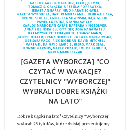
,
,
GABRIEL GARCIA MARQUEZ
LECH JĘCZMYK
,
,
TOMASZ S. GAŁĄZKA
URSZULA POPRAWSKA
,
,
SEBASTIAN BARRY
NINO HARATISCHWILI
,
,
,
GAZETA WYBORCZA
HARUKI MURAKAMI
LUDMIŁA ULICKA
,
,
,
BRUNO SCHULZ
AGNIESZKA SOWIŃSKA
KAJA GUCIO
,
,
PAWEŁ ŁOPATKA
STANISŁAW LEM
,
,
CARLOS MARRODÁN CASAS
BARBARA KINGSOLVER
,
,
ANNA ZIELIŃSKA-ELLIOTT
SEQUOIA NAGAMATSU
,
,
KATARZYNA PETECKA-JUREK
TOMASZ MANN
,
,
,
JOSEPH HELLER
FRANK HERBERT
DOROTA MARCZEWSKA
,
,
,
JOSÉ SARAMAGO
RICK RIORDAN
DAVID MITCHELL
,
,
,
MARTA DUDA-GRYC
MARC ELSBERG
MARK SEAL
,
,
,
BONNIE GARMUS
MAREK CIEŚLIK
LOUISE ERDRICH
MAREK MARUSZCZAK
[GAZETA WYBORCZA] "CO
CZYTAĆ W WAKACJE?
CZYTELNICY "WYBORCZEJ"
WYBRALI DOBRE KSIĄŻKI
NA LATO"
Dobre książki na lato? Czytelnicy "Wyborczej"
wybrali 25 tytułów, które dzisiaj prezentujemy.