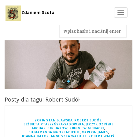
Zdaniem Szota
Toggle
navigat
Posty dla tagu: Robert Sudół
,
,
ZOFIA STANISŁAWSKA
ROBERT SUDÓŁ
,
,
ELŻBIETA PTASZYŃSKA-SADOWSKA
JERZY ŁOZIŃSKI
,
,
MICHAIŁ BUŁHAKOW
ZBIGNIEW NIENACKI
,
,
CHIMAMANDA NGOZI ADICHIE
MARLON JAMES
,
,
,
JOANNA BATOR
AGNIESZKA WALULIK
ROBERT WALIŚ