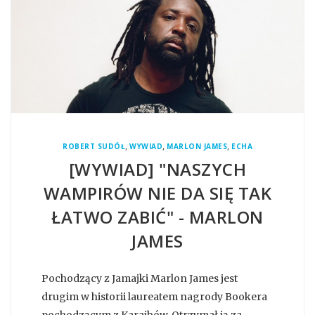
,
,
,
ROBERT SUDÓŁ
WYWIAD
MARLON JAMES
ECHA
[WYWIAD] "NASZYCH
WAMPIRÓW NIE DA SIĘ TAK
ŁATWO ZABIĆ" - MARLON
JAMES
Pochodzący z Jamajki Marlon James jest
drugim w historii laureatem nagrody Bookera
pochodzącym z Karaibów. Otrzymał ją za