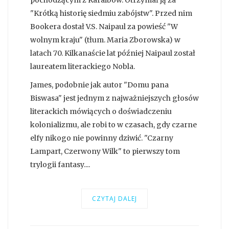
"Krótką historię siedmiu zabójstw". Przed nim
Bookera dostał V.S. Naipaul za powieść "W
wolnym kraju" (tłum. Maria Zborowska) w
latach 70. Kilkanaście lat później Naipaul został
laureatem literackiego Nobla.
James, podobnie jak autor "Domu pana
Biswasa" jest jednym z najważniejszych głosów
literackich mówiących o doświadczeniu
kolonializmu, ale robi to w czasach, gdy czarne
elfy nikogo nie powinny dziwić. "Czarny
Lampart, Czerwony Wilk" to pierwszy tom
trylogii fantasy....
CZYTAJ DALEJ