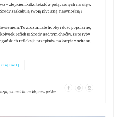
wa - zlepkiem kilku tekstów połączonych na siłę w
Środy zaskakują swoją płycizną, naiwnością i
h łowieniem. To zrozumiałe hobby i dość popularne,
jkolwiek refleksji Środy nad tym choćby, że te ryby
ańskich refleksji i przepisów na karpia z seitanu,
YTAJ DALEJ
enzja
, gatunek literacki:
proza polska