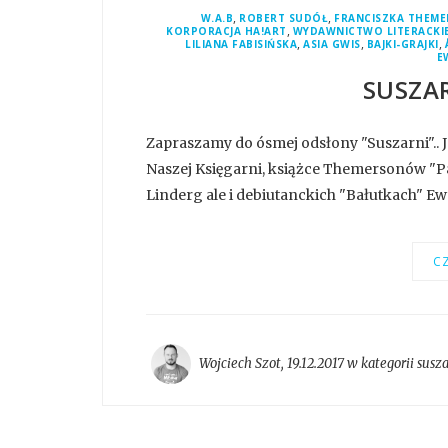
,
,
W.A.B
ROBERT SUDÓŁ
FRANCISZKA THEM
,
KORPORACJA HA!ART
WYDAWNICTWO LITERACKI
,
,
,
LILIANA FABISIŃSKA
ASIA GWIS
BAJKI-GRAJKI
E
SUSZAR
Zapraszamy do ósmej odsłony "Suszarni".. 
Naszej Księgarni, książce Themersonów "P
Linderg ale i debiutanckich "Bałutkach" Ew
CZ
Wojciech Szot
,
19.12.2017 w kategorii
susz