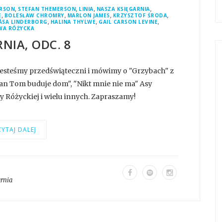
,
,
,
,
ERSON
STEFAN THEMERSON
LINIA
NASZA KSIĘGARNIA
,
,
,
,
E
BOLESŁAW CHROMRY
MARLON JAMES
KRZYSZTOF ŚRODA
,
,
,
ÅSA LINDERBORG
HALINA THYLWE
GAIL CARSON LEVINE
WA RÓŻYCKA
NIA, ODC. 8
Jesteśmy przedświąteczni i mówimy o "Grzybach" z
an Tom buduje dom", "Nikt mnie nie ma" Asy
y Różyckiej i wielu innych. Zapraszamy!
YTAJ DALEJ
arnia