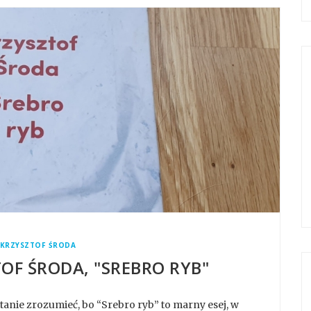
KRZYSZTOF ŚRODA
TOF ŚRODA, "SREBRO RYB"
tanie zrozumieć, bo “Srebro ryb” to marny esej, w