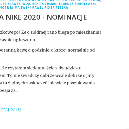
ŃSKI
INSTYTUT MIKOŁOWSKI
EWA LIPSKA
KRZYSZTOF ŚRODA
,
,
,
USZ SŁAWEK
WOJCIECH TOCHMAN
TADEUSZ SOBOLEWSKI
,
PIOTR M. MAJEWSKI
PAWEŁ PIOTR RESZKA
 NIKE 2020 - NOMINACJE
żkowego? Że o siódmej rano biega po mieszkaniu i
właśnie ogłoszono.
 poranną kawę o godzinie, o której normalnie od
t, że czytałem siedemnaście z dwudziestu
em. To nie świadczy dobrze wcale dobrze o jury
ma tu żadnych zaskoczeń, niewiele poszukiwania
zja za...
YTAJ DALEJ