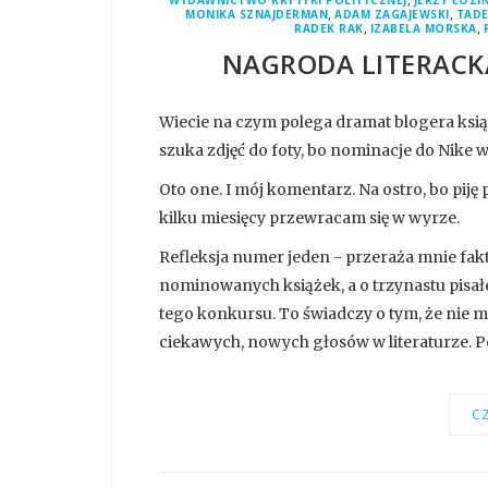
WYDAWNICTWO KRYTYKI POLITYCZNEJ
JERZY ŁOZI
,
,
MONIKA SZNAJDERMAN
ADAM ZAGAJEWSKI
TADE
,
,
RADEK RAK
IZABELA MORSKA
NAGRODA LITERACKA
Wiecie na czym polega dramat blogera ksią
szuka zdjęć do foty, bo nominacje do Nike 
Oto one. I mój komentarz. Na ostro, bo piję
kilku miesięcy przewracam się w wyrze.
Refleksja numer jeden - przeraża mnie fak
nominowanych książek, a o trzynastu pisał
tego konkursu. To świadczy o tym, że nie 
ciekawych, nowych głosów w literaturze. Poe
CZ