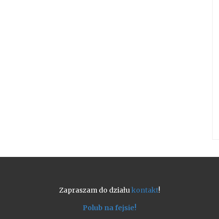
Zapraszam do działu
kontakt
!
Polub na fejsie!