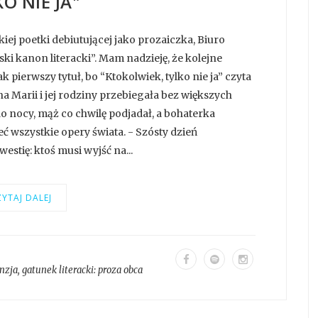
O NIE JA"
ej poetki debiutującej jako prozaiczka, Biuro
ki kanon literacki”. Mam nadzieję, że kolejne
pierwszy tytuł, bo “Ktokolwiek, tylko nie ja” czyta
a Marii i jej rodziny przebiegała bez większych
o nocy, mąż co chwilę podjadał, a bohaterka
 wszystkie opery świata. - Szósty dzień
stię: ktoś musi wyjść na...
YTAJ DALEJ
nzja
, gatunek literacki:
proza obca