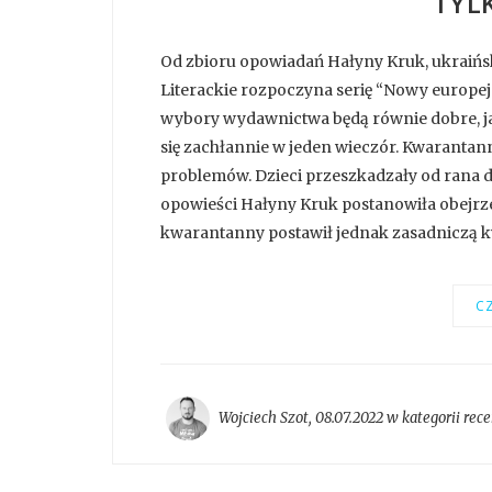
TYLK
Od zbioru opowiadań Hałyny Kruk, ukraiński
Literackie rozpoczyna serię “Nowy europejs
wybory wydawnictwa będą równie dobre, jak 
się zachłannie w jeden wieczór. Kwarantann
problemów. Dzieci przeszkadzały od rana d
opowieści Hałyny Kruk postanowiła obejrzeć
kwarantanny postawił jednak zasadniczą kwe
CZ
Wojciech Szot
,
08.07.2022 w kategorii
rece