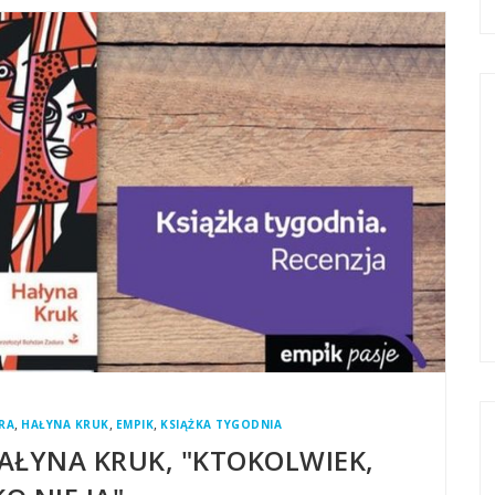
,
,
,
RA
HAŁYNA KRUK
EMPIK
KSIĄŻKA TYGODNIA
HAŁYNA KRUK, "KTOKOLWIEK,