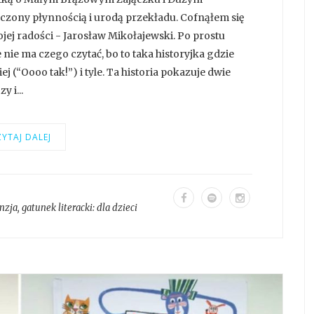
zony płynnością i urodą przekładu. Cofnąłem się
ej radości - Jarosław Mikołajewski. Po prostu
e nie ma czego czytać, bo to taka historyjka gdzie
iej (“Oooo tak!”) i tyle. Ta historia pokazuje dwie
 i...
YTAJ DALEJ
nzja
, gatunek literacki:
dla dzieci