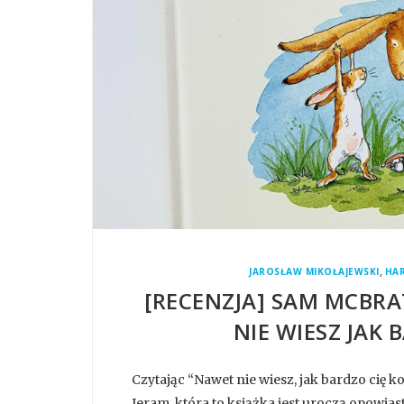
,
JAROSŁAW MIKOŁAJEWSKI
HA
[RECENZJA] SAM MCBRA
NIE WIESZ JAK
Czytając “Nawet nie wiesz, jak bardzo cię 
Jeram, która to książka jest uroczą opow