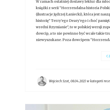
W ramach ostatniej dostawy lektur dla mło
książki z serii “Horrrendalna historia Pol
(ilustracje Jędrzej Łaniecki), która jest n
historię” Terry’ego Deary’ego i choć pamię
wredni Rzymianie”, to w polskiej wersji zu
dowcip, a to nie powinno być wcale takie 
niewyszukane. Poza dowcipem “Horrrendal
CZ
Wojciech Szot
,
08.04.2021 w kategorii
rec