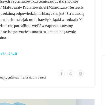
dszych czytelników i czytelniczek dostałem dwie
ski” Małgorzaty Fabianowskiej i Małgorzaty Nesteruk
aszą rodzimą odpowiedzią na klasyczną już “Strrraszną
tam doskonale jak mnie bawiły książki w rodzaju “Ci
pełnie nie potrafiłem wejść w zaprezentowany
trudne, bo poczucie humoru to ja mam naprawdę
na...
YTAJ DALEJ
enzja
, gatunek literacki:
dla dzieci