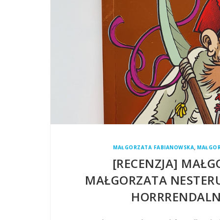
,
MAŁGORZATA FABIANOWSKA
MAŁGOR
[RECENZJA] MAŁG
MAŁGORZATA NESTERU
HORRRENDALNA