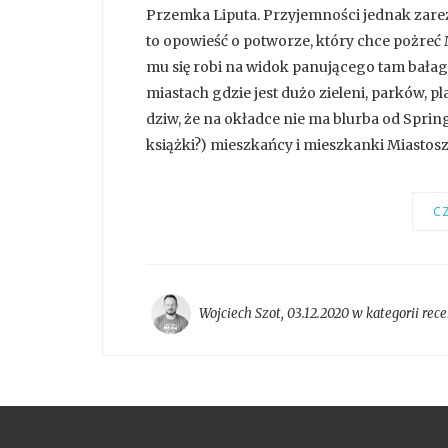
Przemka Liputa. Przyjemności jednak zareze
to opowieść o potworze, który chce pożreć 
mu się robi na widok panującego tam bałaga
miastach gdzie jest dużo zieleni, parków, p
dziw, że na okładce nie ma blurba od Sprin
książki?) mieszkańcy i mieszkanki Miastosze
CZ
Wojciech Szot
,
03.12.2020 w kategorii
rece