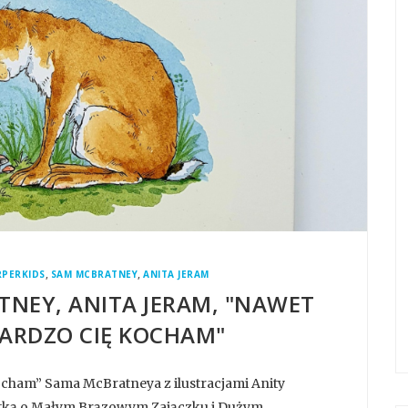
,
,
RPERKIDS
SAM MCBRATNEY
ANITA JERAM
TNEY, ANITA JERAM, "NAWET
 BARDZO CIĘ KOCHAM"
kocham” Sama McBratneya z ilustracjami Anity
iastką o Małym Brązowym Zajączku i Dużym