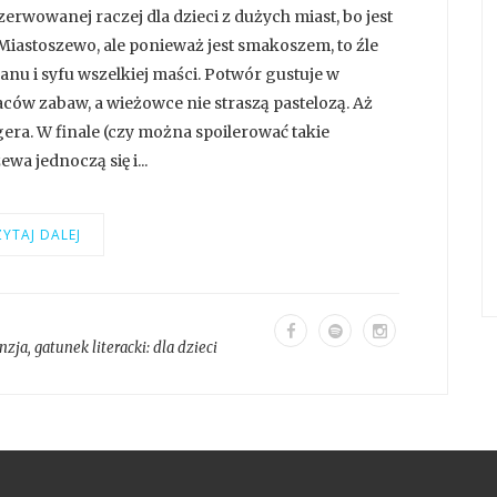
rwowanej raczej dla dzieci z dużych miast, bo jest
Miastoszewo, ale ponieważ jest smakoszem, to źle
nu i syfu wszelkiej maści. Potwór gustuje w
laców zabaw, a wieżowce nie straszą pastelozą. Aż
gera. W finale (czy można spoilerować takie
wa jednoczą się i...
YTAJ DALEJ
nzja
, gatunek literacki:
dla dzieci