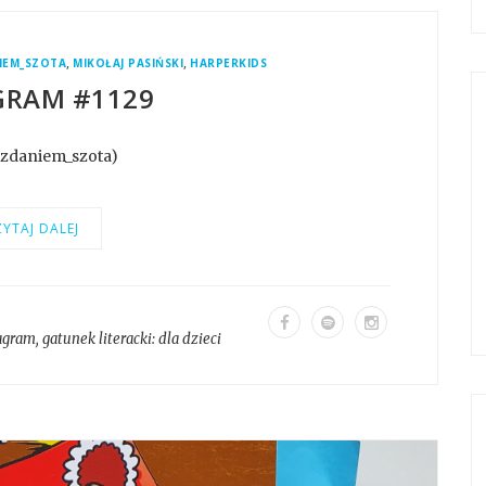
,
,
IEM_SZOTA
MIKOŁAJ PASIŃSKI
HARPERKIDS
GRAM #1129
@zdaniem_szota)
YTAJ DALEJ
agram
, gatunek literacki:
dla dzieci