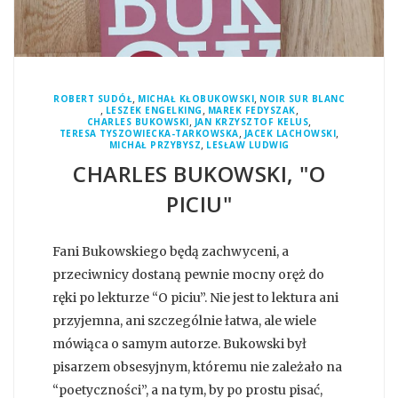
,
,
ROBERT SUDÓŁ
MICHAŁ KŁOBUKOWSKI
NOIR SUR BLANC
,
,
,
LESZEK ENGELKING
MAREK FEDYSZAK
,
,
CHARLES BUKOWSKI
JAN KRZYSZTOF KELUS
,
,
TERESA TYSZOWIECKA-TARKOWSKA
JACEK LACHOWSKI
,
MICHAŁ PRZYBYSZ
LESŁAW LUDWIG
CHARLES BUKOWSKI, "O
PICIU"
Fani Bukowskiego będą zachwyceni, a
przeciwnicy dostaną pewnie mocny oręż do
ręki po lekturze “O piciu”. Nie jest to lektura ani
przyjemna, ani szczególnie łatwa, ale wiele
mówiąca o samym autorze. Bukowski był
pisarzem obsesyjnym, któremu nie zależało na
“poetyczności”, a na tym, by po prostu pisać,