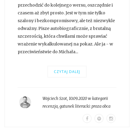
przechodzić do kolejnego wersu, oszczędnie i
czasem aż zbyt prosto. Jest w tym nie tylko
szalony i bezkompromisowy, ale też niezwykle
odważny. Pisze autobiograficznie, z brutalną
szczerością, która chwilami może sprawiać
wrażenie wykalkulowanej na pokaz. Ale ja - w
przeciwieństwie do Michała...
CZYTAJ DALEJ
Wojciech Szot
,
10.09.2020 w kategorii
recenzja
, gatunek literacki:
proza obca