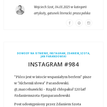
Wojciech Szot
,
04.01.2025 w kategorii
artykuły
, gatunek literacki:
proza polska
,
,
,
DOWODY NA ISTNIENIE
INSTAGRAM
ZDANIEM_SZOTA
JAN PARANDOWSKI
INSTAGRAM #984
"Pióro jest w istocie wspaniałym berłem" pisze
w "Alchemii słowa" Parandowski.
@_marcelsawicki - Rządź chłopaku! 120 lat!
#zdaniemszota #janparandowski
Post udostępniony przez Zdaniem Szota