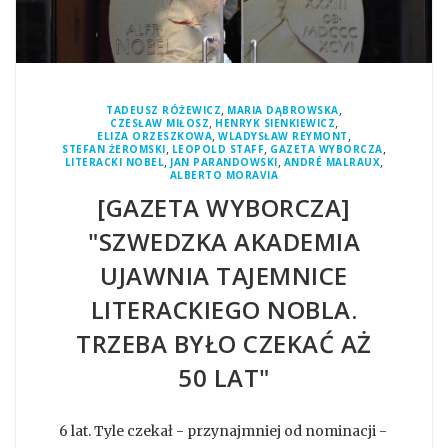
,
,
TADEUSZ RÓŻEWICZ
MARIA DĄBROWSKA
,
,
CZESŁAW MIŁOSZ
HENRYK SIENKIEWICZ
,
,
ELIZA ORZESZKOWA
WLADYSŁAW REYMONT
,
,
,
STEFAN ŻEROMSKI
LEOPOLD STAFF
GAZETA WYBORCZA
,
,
,
LITERACKI NOBEL
JAN PARANDOWSKI
ANDRÉ MALRAUX
ALBERTO MORAVIA
[GAZETA WYBORCZA]
"SZWEDZKA AKADEMIA
UJAWNIA TAJEMNICE
LITERACKIEGO NOBLA.
TRZEBA BYŁO CZEKAĆ AŻ
50 LAT"
6 lat. Tyle czekał - przynajmniej od nominacji -