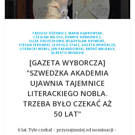
,
,
TADEUSZ RÓŻEWICZ
MARIA DĄBROWSKA
,
,
CZESŁAW MIŁOSZ
HENRYK SIENKIEWICZ
,
,
ELIZA ORZESZKOWA
WLADYSŁAW REYMONT
,
,
,
STEFAN ŻEROMSKI
LEOPOLD STAFF
GAZETA WYBORCZA
,
,
,
LITERACKI NOBEL
JAN PARANDOWSKI
ANDRÉ MALRAUX
ALBERTO MORAVIA
[GAZETA WYBORCZA]
"SZWEDZKA AKADEMIA
UJAWNIA TAJEMNICE
LITERACKIEGO NOBLA.
TRZEBA BYŁO CZEKAĆ AŻ
50 LAT"
6 lat. Tyle czekał - przynajmniej od nominacji -