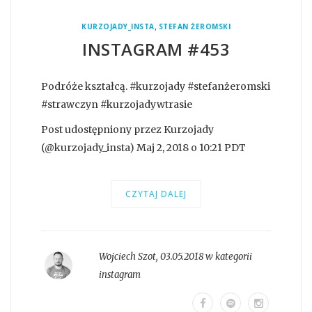
,
KURZOJADY_INSTA
STEFAN ŻEROMSKI
INSTAGRAM #453
Podróże kształcą. #kurzojady #stefanżeromski
#strawczyn #kurzojadywtrasie
Post udostępniony przez Kurzojady
(@kurzojady_insta) Maj 2, 2018 o 10:21 PDT
CZYTAJ DALEJ
Wojciech Szot
,
03.05.2018 w kategorii
instagram