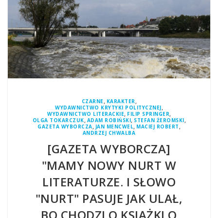
,
,
CZARNE
KARAKTER
,
WYDAWNICTWO KRYTYKI POLITYCZNEJ
,
,
WYDAWNICTWO LITERACKIE
FILIP SPRINGER
,
,
,
OLGA TOKARCZUK
ADAM ROBIŃSKI
STEFAN ŻEROMSKI
,
,
,
GAZETA WYBORCZA
JAN MENCWEL
MACIEJ ROBERT
ANDRZEJ CHWALBA
[GAZETA WYBORCZA]
"MAMY NOWY NURT W
LITERATURZE. I SŁOWO
"NURT" PASUJE JAK ULAŁ,
BO CHODZI O KSIĄŻKI O