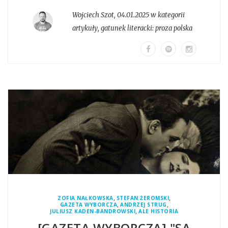
Wojciech Szot
,
04.01.2025 w kategorii
artykuły
, gatunek literacki:
proza polska
,
,
ZOFIA NAŁKOWSKA
STEFAN ŻEROMSKI
,
,
GAZETA WYBORCZA
ANDRZEJ STRUG
,
JULIUSZ KADEN-BANDROWSKI
ALE HISTORIA
[GAZETA WYBORCZA] "SĄ