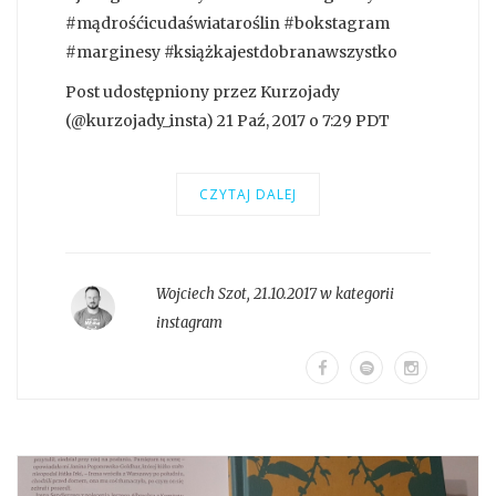
#mądrośćicudaświataroślin #bokstagram
#marginesy #książkajestdobranawszystko
Post udostępniony przez Kurzojady
(@kurzojady_insta) 21 Paź, 2017 o 7:29 PDT
CZYTAJ DALEJ
Wojciech Szot
,
21.10.2017 w kategorii
instagram