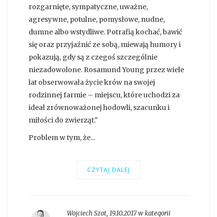
rozgarnięte, sympatyczne, uważne,
agresywne, potulne, pomysłowe, nudne,
dumne albo wstydliwe. Potrafią kochać, bawić
się oraz przyjaźnić ze sobą, miewają humory i
pokazują, gdy są z czegoś szczególnie
niezadowolone. Rosamund Young przez wiele
lat obserwowała życie krów na swojej
rodzinnej farmie – miejscu, które uchodzi za
ideał zrównoważonej hodowli, szacunku i
miłości do zwierząt."
Problem w tym, że...
CZYTAJ DALEJ
Wojciech Szot
,
19.10.2017 w kategorii