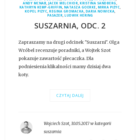
,
,
,
ANDY MCNAB
JACEK MELCHIOR
KRISTINA SANDBERG
,
,
,
KATHRYN KEMP-GRIFFIN
NATASZA GOERKE
MIRKA PIŻYC
,
,
,
KOPEL PIŻYC
REGINA GROMACKA
DARIA NOWICKA
,
PASAŻER
LUDWIK HERING
SUSZARNIA, ODC. 2
Zapraszamy na drugi odcinek "Suszarni". Olga
Wróbel recenzuje poradniki, a Wojtek Szot
pokazuje zawartość plecaczka. Dla
podniesienia klikalności mamy dzisiaj dwa
koty.
CZYTAJ DALEJ
Wojciech Szot
,
10.05.2017 w kategorii
suszarnia