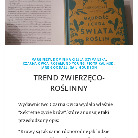
,
,
MARGINESY
DOMINIKA CIEŚLA-SZYMAŃSKA
,
,
,
CZARNA OWCA
ROSAMUND YOUNG
PIOTR KALIŃSKI
,
JANE GOODALL
GAIL HOUDSON
TREND ZWIERZĘCO-
ROŚLINNY
Wydawnictwo Czarna Owca wydało właśnie
"Sekretne życie krów", które anonsuje taki
przesłodzony opis:
"Krowy są tak samo różnorodne jak ludzie.