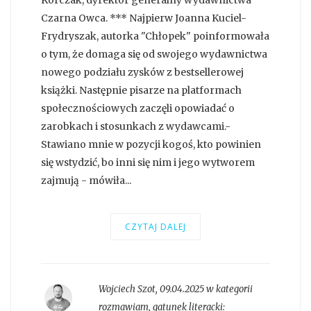
Korczak, dyrektor generalny wydawnictwa
Czarna Owca. *** Najpierw Joanna Kuciel-
Frydryszak, autorka "Chłopek" poinformowała
o tym, że domaga się od swojego wydawnictwa
nowego podziału zysków z bestsellerowej
książki. Następnie pisarze na platformach
społecznościowych zaczęli opowiadać o
zarobkach i stosunkach z wydawcami.-
Stawiano mnie w pozycji kogoś, kto powinien
się wstydzić, bo inni się nim i jego wytworem
zajmują - mówiła...
CZYTAJ DALEJ
Wojciech Szot
,
09.04.2025 w kategorii
rozmawiam
, gatunek literacki: