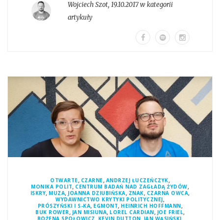
Wojciech Szot
,
19.10.2017 w kategorii
artykuły
,
,
,
OTWARTE
CZARNE
ANDRZEJ ŁUCZEŃCZYK
,
,
MONIKA POLIT
CENTRUM BADAŃ NAD ZAGŁADĄ ŻYDÓW
,
,
,
,
,
ISKRY
MUZA
JOANNA DZIUBIŃSKA
ZNAK
CZARNA OWCA
,
WYDAWNICTWO KRYTYKI POLITYCZNEJ
,
,
,
PRÓSZYŃSKI I S-KA
EGMONT
HEINRICH HOFFMANN
,
,
,
,
BUK ROWER
JAN MISIUNA
LOREL CARDIAN
JOE FRIEL
,
,
,
BOŻENA SPOŁOWICZ
KEVIN DUTTON
JAN WĄSIŃSKI