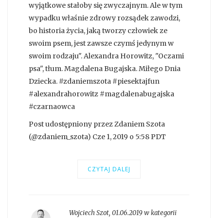
wyjątkowe stałoby się zwyczajnym. Ale w tym
wypadku właśnie zdrowy rozsądek zawodzi,
bo historia życia, jaką tworzy człowiek ze
swoim psem, jest zawsze czymś jedynym w
swoim rodzaju". Alexandra Horowitz, "Oczami
psa", tłum. Magdalena Bugajska. Miłego Dnia
Dziecka. #zdaniemszota #piesektajfun
#alexandrahorowitz #magdalenabugajska
#czarnaowca
Post udostępniony przez Zdaniem Szota
(@zdaniem_szota) Cze 1, 2019 o 5:58 PDT
CZYTAJ DALEJ
Wojciech Szot
,
01.06.2019 w kategorii